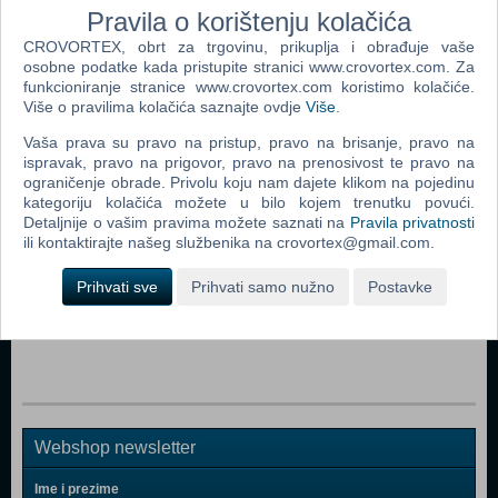
Pravila o korištenju kolačića
Xbox One Xbox Series X/S
CROVORTEX, obrt za trgovinu, prikuplja i obrađuje vaše
osobne podatke kada pristupite stranici www.crovortex.com. Za
funkcioniranje stranice www.crovortex.com koristimo kolačiće.
Popularno
Više o pravilima kolačića saznajte ovdje
Više
.
Vaša prava su pravo na pristup, pravo na brisanje, pravo na
EA Sports UFC 2 (Xbox One)
ispravak, pravo na prigovor, pravo na prenosivost te pravo na
Assassin's Creed Unity CD Key (Xbox One)
ograničenje obrade. Privolu koju nam dajete klikom na pojedinu
kategoriju kolačića možete u bilo kojem trenutku povući.
Grand Theft Auto V (Xbox One)
Detaljnije o vašim pravima možete saznati na
Pravila privatnosti
ili kontaktirajte našeg službenika na crovortex@gmail.com.
Watch Dogs (N) (Xbox One)
Prihvati sve
Prihvati samo nužno
Postavke
Star Wars Battlefront (Xbox One)
WWE 2K15 (Xbox One)
Webshop newsletter
Ime i prezime