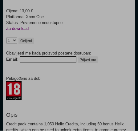
Cijena: 13,00 €
Platforma: Xbox One
Status: Privremeno nedostupno
Za download
Ocijeni
Obavijesti me kada proizvod postane dostupan:
Email
:
Prijavi me
Prilagođeno za dob:
Opis
Credit pack contains 1,050 Helix Credits, including 50 bonus Helix
credits, which can be used to unlock extra items, in-game currency,
resources, and more.