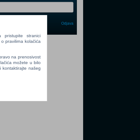
Odjava
avi me
ristupite stranici
tter
 o pravilima kolačića
 pravo na prenosivost
lačića možete u bilo
li kontaktirajte našeg
tter
tter