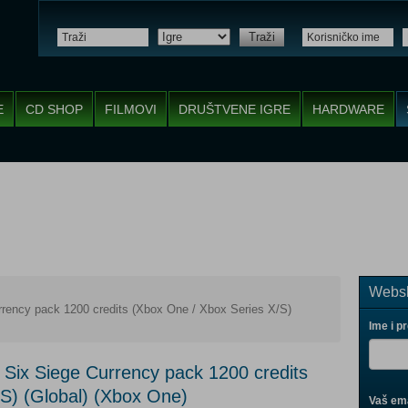
Traži
E
CD SHOP
FILMOVI
DRUŠTVENE IGRE
HARDWARE
Websh
rency pack 1200 credits (Xbox One / Xbox Series X/S)
Ime i p
Six Siege Currency pack 1200 credits
S) (Global) (Xbox One)
Vaš ema