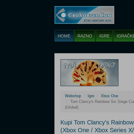
HOME
RAZNO
IGRE
IGRAČK
Webshop
Igre
Xbox One
Tom Clancy's Rainbow Six Siege Cur
(Global)
Kupi Tom Clancy's Rainbow 
(Xbox One / Xbox Series X/