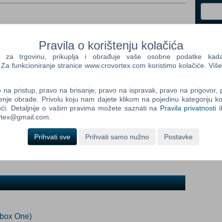
x One
Control
eno nedostupno
Prij
Pravila o korištenju kolačića
Field
One
a trgovinu, prikuplja i obrađuje vaše osobne podatke kada p
Newsle
a funkcioniranje stranice www.crovortex.com koristimo kolačiće. Više
ada proizvod postane dostupan:
na pristup, pravo na brisanje, pravo na ispravak, pravo na prigovor,
Prijavi me
enje obrade. Privolu koju nam dajete klikom na pojedinu kategoriju ko
Control
ći. Detaljnije o vašim pravima možete saznati na
Pravila privatnosti
i
Field
ortex@gmail.com.
Two
Newsle
Prihvati sve
Prihvati samo nužno
Postavke
s Rainbow Six Siege. R6 Credits are an in-game currency that
h as the Battle Pass, operators, and cosmetic items.
Control
Field
Three
Newsle
Xbox One)