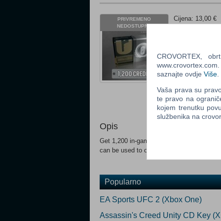
Cijena: 13,00 €
PRIVREMENO
NEDOSTUPNO
Platforma: Xbo
Status: Privrem
Za download
CROVORTEX, obrt z
www.crovortex.com. Z
Ocijeni
saznajte ovdje
Više
.
Obavijesti me k
Vaša prava su pravo 
Email
:
te pravo na ogranič
kojem trenutku povu
službenika na crov
Opis
Get 1,200 in-game Credits for Tom Clancy’
can be used to obtain in-game content suc
Popularno
EA Sports UFC 2 (Xbox One)
Assassin's Creed Unity CD Key (