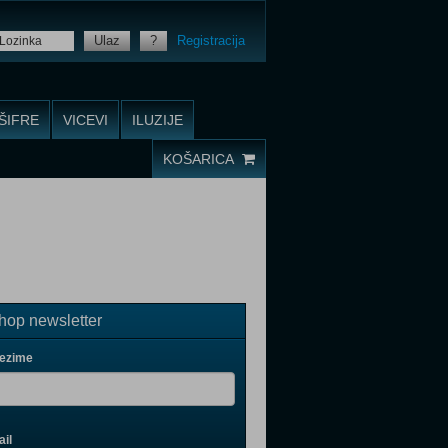
Ulaz
?
Registracija
ŠIFRE
VICEVI
ILUZIJE
KOŠARICA
op newsletter
rezime
il