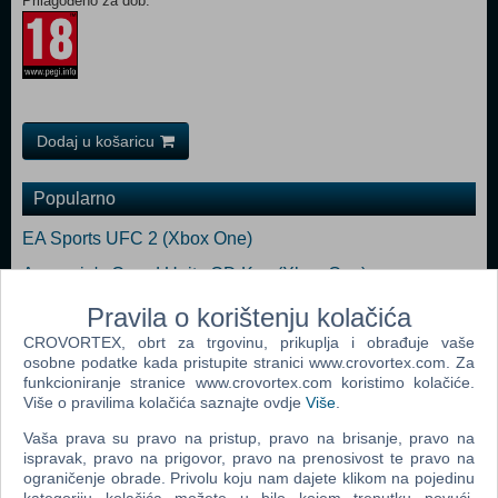
Prilagođeno za dob:
Dodaj u košaricu
Popularno
EA Sports UFC 2 (Xbox One)
Assassin's Creed Unity CD Key (Xbox One)
Grand Theft Auto V (Xbox One)
Pravila o korištenju kolačića
CROVORTEX, obrt za trgovinu, prikuplja i obrađuje vaše
Watch Dogs (N) (Xbox One)
osobne podatke kada pristupite stranici www.crovortex.com. Za
Star Wars Battlefront (Xbox One)
funkcioniranje stranice www.crovortex.com koristimo kolačiće.
Više o pravilima kolačića saznajte ovdje
Više
.
WWE 2K15 (Xbox One)
Vaša prava su pravo na pristup, pravo na brisanje, pravo na
ispravak, pravo na prigovor, pravo na prenosivost te pravo na
ograničenje obrade. Privolu koju nam dajete klikom na pojedinu
kategoriju kolačića možete u bilo kojem trenutku povući.