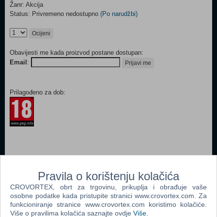
Žanr: Akcija
Status: Privremeno nedostupno
(Po narudžbi)
Ocijeni
Obavijesti me kada proizvod postane dostupan:
Email
:
Prijavi me
Prilagođeno za dob:
Popularno
Pravila o korištenju kolačića
Grand Theft Auto: San Andreas (PS 2)
CROVORTEX, obrt za trgovinu, prikuplja i obrađuje vaše
Grand Theft Auto San Andreas (PC)
osobne podatke kada pristupite stranici www.crovortex.com. Za
funkcioniranje stranice www.crovortex.com koristimo kolačiće.
Grand Theft Auto Vice City (PC)
Više o pravilima kolačića saznajte ovdje
Više
.