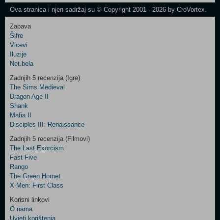
Newsletter
Ova stranica i njen sadržaj su © Copyright 2001 - 2026 by CroVortex.
Zabava
Šifre
Control
Vicevi
Field
Iluzije
Two
Net.bela
Newsletter
Zadnjih 5 recenzija (Igre)
The Sims Medieval
Dragon Age II
Shank
Control
Mafia II
Field
Disciples III: Renaissance
Three
Newsletter
Zadnjih 5 recenzija (Filmovi)
The Last Exorcism
Fast Five
Rango
The Green Hornet
X-Men: First Class
Korisni linkovi
O nama
Uvjeti korištenja