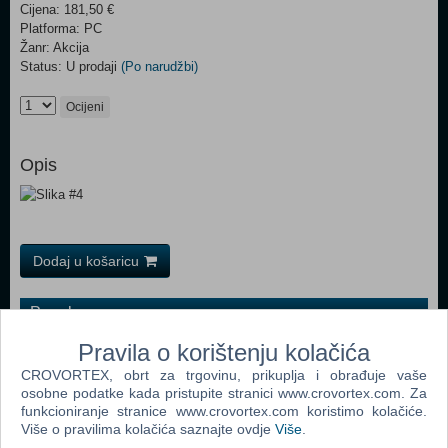
Cijena: 181,50 €
Platforma: PC
Žanr: Akcija
Status: U prodaji
(Po narudžbi)
Ocijeni
Opis
Dodaj u košaricu
Popularno
Pravila o korištenju kolačića
Grand Theft Auto San Andreas (PC)
CROVORTEX, obrt za trgovinu, prikuplja i obrađuje vaše
Grand Theft Auto Vice City (PC)
osobne podatke kada pristupite stranici www.crovortex.com. Za
funkcioniranje stranice www.crovortex.com koristimo kolačiće.
Grand Theft Auto IV (PC)
Više o pravilima kolačića saznajte ovdje
Više
.
Call Of Duty 4 Modern Warfare (PC)