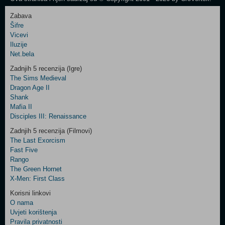
Zabava
Šifre
Control
Vicevi
Field
Iluzije
Two
Net.bela
Newsletter
Zadnjih 5 recenzija (Igre)
The Sims Medieval
Dragon Age II
Shank
Control
Mafia II
Field
Disciples III: Renaissance
Three
Newsletter
Zadnjih 5 recenzija (Filmovi)
The Last Exorcism
Fast Five
Rango
The Green Hornet
X-Men: First Class
Korisni linkovi
O nama
Uvjeti korištenja
Pravila privatnosti