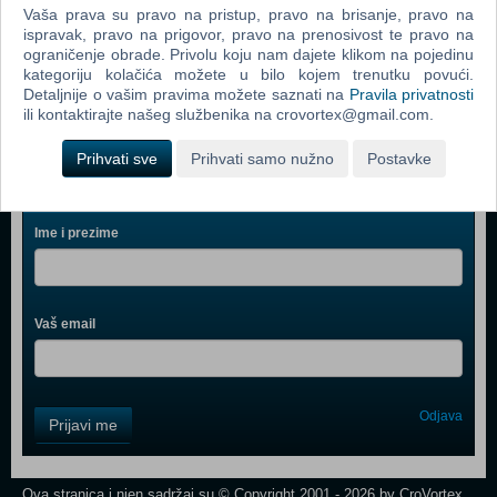
Vaša prava su pravo na pristup, pravo na brisanje, pravo na
Spider - Man 3 (PC)
ispravak, pravo na prigovor, pravo na prenosivost te pravo na
ograničenje obrade. Privolu koju nam dajete klikom na pojedinu
Assassin's Creed (PC)
kategoriju kolačića možete u bilo kojem trenutku povući.
Detaljnije o vašim pravima možete saznati na
Pravila privatnosti
ili kontaktirajte našeg službenika na crovortex@gmail.com.
Prihvati sve
Prihvati samo nužno
Postavke
Webshop newsletter
Ime i prezime
Vaš email
Control
Odjava
Prijavi me
Field
One
Newsletter
Ova stranica i njen sadržaj su © Copyright 2001 - 2026 by CroVortex.