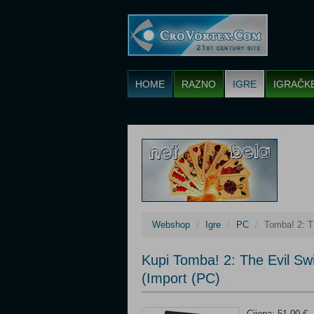
HOME
RAZNO
IGRE
IGRAČK
Webshop
Igre
PC
Tomba! 2: T
Kupi Tomba! 2: The Evil Sw
(Import (PC)
Cijena: 51,00 €