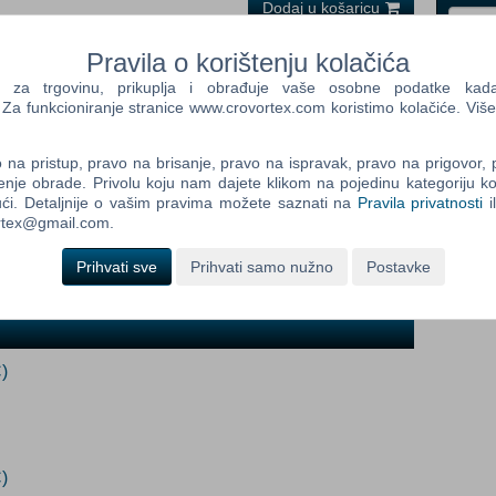
Dodaj u košaricu
Pravila o korištenju kolačića
i
(Po narudžbi)
Control
a trgovinu, prikuplja i obrađuje vaše osobne podatke kada p
Prij
Field
a funkcioniranje stranice www.crovortex.com koristimo kolačiće. Više
One
Newsle
na pristup, pravo na brisanje, pravo na ispravak, pravo na prigovor,
dob:
enje obrade. Privolu koju nam dajete klikom na pojedinu kategoriju ko
ći. Detaljnije o vašim pravima možete saznati na
Pravila privatnosti
i
ortex@gmail.com.
Control
Field
Prihvati sve
Prihvati samo nužno
Postavke
Two
Newsle
)
Control
Field
Three
Newsle
)