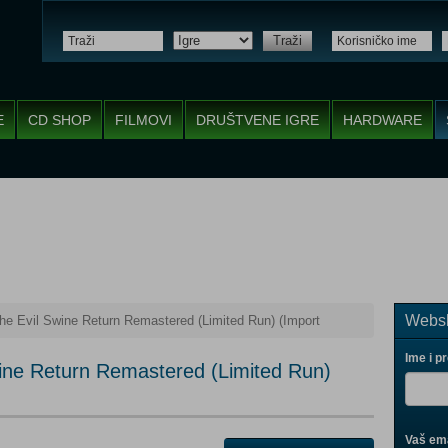
Traži
E
CD SHOP
FILMOVI
DRUŠTVENE IGRE
HARDWARE
Websh
he Evil Swine Return Remastered (Limited Run) (Import
Ime i p
ine Return Remastered (Limited Run)
Vaš ema