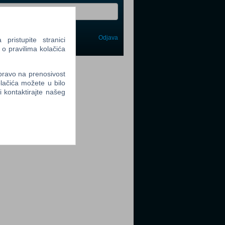
Odjava
ristupite stranici
avi me
 o pravilima kolačića
tter
 pravo na prenosivost
lačića možete u bilo
li kontaktirajte našeg
tter
tter