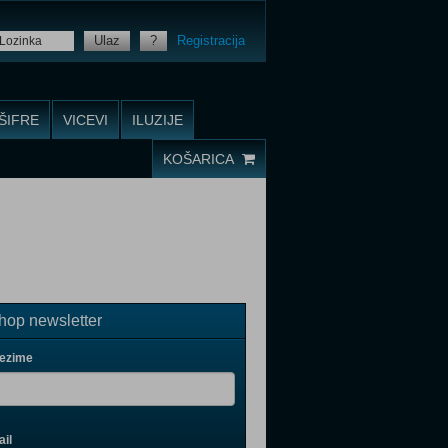
Ulaz
?
Registracija
ŠIFRE
VICEVI
ILUZIJE
KOŠARICA
op newsletter
rezime
il