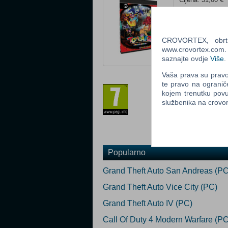
Platforma: PC
Žanr: Akcija
Status: U prodaj
CROVORTEX, obrt z
www.crovortex.com. Z
Ocijeni
saznajte ovdje
Više
.
Vaša prava su pravo 
Prilagođeno za 
te pravo na ogranič
kojem trenutku povu
službenika na crov
Popularno
Grand Theft Auto San Andreas (PC
Grand Theft Auto Vice City (PC)
Grand Theft Auto IV (PC)
Call Of Duty 4 Modern Warfare (PC