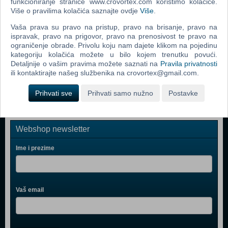
funkcioniranje stranice www.crovortex.com koristimo kolačiće.
Bop It Micro
Više o pravilima kolačića saznajte ovdje
Više
.
Boon - Pipes (B11088)
Vaša prava su pravo na pristup, pravo na brisanje, pravo na
ispravak, pravo na prigovor, pravo na prenosivost te pravo na
Easy Braids (06455) (N)
ograničenje obrade. Privolu koju nam dajete klikom na pojedinu
kategoriju kolačića možete u bilo kojem trenutku povući.
Boon - Lawn, Green (B377)
Detaljnije o vašim pravima možete saznati na
Pravila privatnosti
Bop It 2016
ili kontaktirajte našeg službenika na crovortex@gmail.com.
Prihvati sve
Prihvati samo nužno
Postavke
Webshop newsletter
Ime i prezime
Vaš email