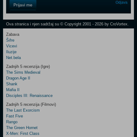
Control
Odjava
Prijavi me
Field
One
Newsletter
Ova stranica i njen sadržaj su © Copyright 2001 - 2026 by CroVortex.
Zabava
Šifre
Control
Vicevi
Field
Iluzije
Two
Net.bela
Newsletter
Zadnjih 5 recenzija (Igre)
The Sims Medieval
Dragon Age II
Shank
Control
Mafia II
Field
Disciples III: Renaissance
Three
Newsletter
Zadnjih 5 recenzija (Filmovi)
The Last Exorcism
Fast Five
Rango
The Green Hornet
X-Men: First Class