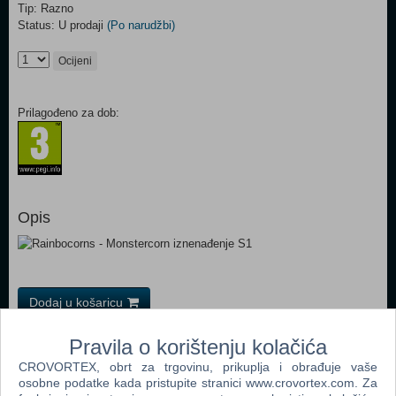
Tip: Razno
Status: U prodaji
(Po narudžbi)
Ocijeni
Prilagođeno za dob:
Opis
Dodaj u košaricu
Pravila o korištenju kolačića
Popularno
CROVORTEX, obrt za trgovinu, prikuplja i obrađuje vaše
Easy Nails - Perfect Paint Nail Spa (05776) (N)
osobne podatke kada pristupite stranici www.crovortex.com. Za