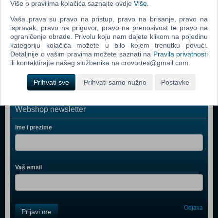
Više o pravilima kolačića saznajte ovdje
Više
.
Paw Patrol - Aqua Hero Pups - Rocky (6066145) (N)
Vaša prava su pravo na pristup, pravo na brisanje, pravo na
Paw Patrol - Aqua Hero Pups - Rubble (6066146) (N)
ispravak, pravo na prigovor, pravo na prenosivost te pravo na
ograničenje obrade. Privolu koju nam dajete klikom na pojedinu
Paw Patrol - Aqua Hero Pups - Marshall (6066147) (N)
kategoriju kolačića možete u bilo kojem trenutku povući.
Detaljnije o vašim pravima možete saznati na
Pravila privatnosti
Paw Patrol - Big Trucks - Truck Stop HQ (6063869) (N)
ili kontaktirajte našeg službenika na crovortex@gmail.com.
Prihvati sve
Prihvati samo nužno
Postavke
Webshop newsletter
Ime i prezime
Vaš email
Control
Odjava
Prijavi me
Field