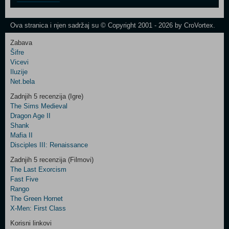
One
Newsletter
Ova stranica i njen sadržaj su © Copyright 2001 - 2026 by CroVortex.
Zabava
Šifre
Control
Vicevi
Field
Iluzije
Two
Net.bela
Newsletter
Zadnjih 5 recenzija (Igre)
The Sims Medieval
Dragon Age II
Shank
Control
Mafia II
Field
Disciples III: Renaissance
Three
Newsletter
Zadnjih 5 recenzija (Filmovi)
The Last Exorcism
Fast Five
Rango
The Green Hornet
X-Men: First Class
Korisni linkovi