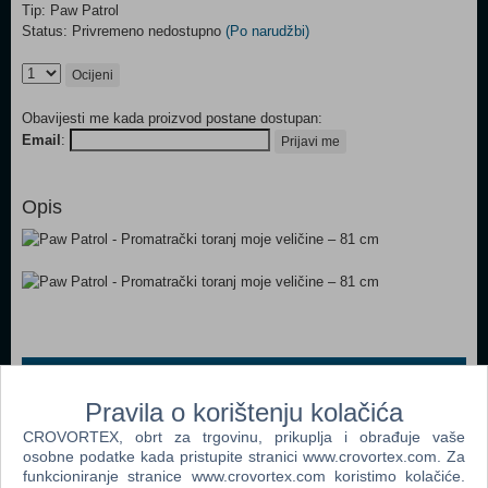
Tip: Paw Patrol
Status: Privremeno nedostupno
(Po narudžbi)
Ocijeni
Obavijesti me kada proizvod postane dostupan:
Email
:
Prijavi me
Opis
Popularno
Pravila o korištenju kolačića
Paw Patrol - Movie 2 6 Figure Giftpack (6067029) (N)
CROVORTEX, obrt za trgovinu, prikuplja i obrađuje vaše
Paw Patrol - Big Trucks Themed Vehicle - Chase
osobne podatke kada pristupite stranici www.crovortex.com. Za
(6065300)(N)
funkcioniranje stranice www.crovortex.com koristimo kolačiće.