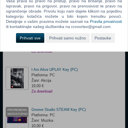
Žanr: Simulacija
Vaša prava su pravo na pristup, pravo na brisanje, pravo na
ispravak, pravo na prigovor, pravo na prenosivost te pravo na
90,00 €
ograničenje obrade. Privolu koju nam dajete klikom na pojedinu
Za download
kategoriju kolačića možete u bilo kojem trenutku povući.
Detaljnije o vašim pravima možete saznati na
Pravila privatnosti
ili kontaktirajte našeg službenika na crovortex@gmail.com.
Call of Duty: Infinite Warfare STEAM Key (PC)
PRIVREMENO
NEDOSTUPNO
Platforma: PC
Prihvati sve
Prihvati samo nužno
Postavke
Žanr: FPS
88,00 €
Za download
I Am Alive UPLAY Key (PC)
Platforma: PC
Žanr: Akcija
19,00 €
Za download
Groove Studio STEAM Key (PC)
PRIVREMENO
NEDOSTUPNO
Platforma: PC
Žanr: Muzika
10,00 €