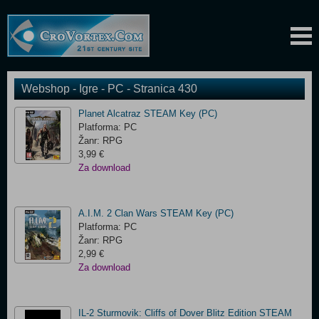
Webshop - Igre - PC - Stranica 430
Planet Alcatraz STEAM Key (PC)
Platforma: PC
Žanr: RPG
3,99 €
Za download
A.I.M. 2 Clan Wars STEAM Key (PC)
Platforma: PC
Žanr: RPG
2,99 €
Za download
IL-2 Sturmovik: Cliffs of Dover Blitz Edition STEAM