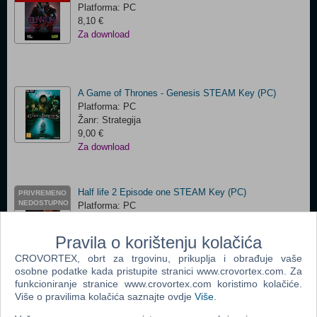
Platforma: PC
8,10 €
Za download
A Game of Thrones - Genesis STEAM Key (PC)
Platforma: PC
Žanr: Strategija
9,00 €
Za download
Half life 2 Episode one STEAM Key (PC)
PRIVREMENO
NEDOSTUPNO
Platforma: PC
Žanr: Akcija
15,00 €
Pravila o korištenju kolačića
Za download
CROVORTEX, obrt za trgovinu, prikuplja i obrađuje vaše
osobne podatke kada pristupite stranici www.crovortex.com. Za
funkcioniranje stranice www.crovortex.com koristimo kolačiće.
Airport Simulator 2014 STEAM Key (PC)
Više o pravilima kolačića saznajte ovdje
Više
.
Platforma: PC