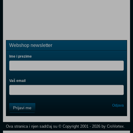
Webshop newsletter
Ime i prezime
Vaš email
Control
Odjava
Prijavi me
Field
One
Newsletter
Ova stranica i njen sadržaj su © Copyright 2001 - 2026 by CroVortex.