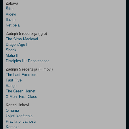
Zabava
Šifre
Control
Vicevi
Field
Iluzije
Two
Net.bela
Newsletter
Zadnjih 5 recenzija (Igre)
The Sims Medieval
Dragon Age II
Shank
Control
Mafia II
Field
Disciples III: Renaissance
Three
Newsletter
Zadnjih 5 recenzija (Filmovi)
The Last Exorcism
Fast Five
Rango
The Green Hornet
X-Men: First Class
Korisni linkovi
O nama
Uvjeti korištenja
Pravila privatnosti
Kontakt