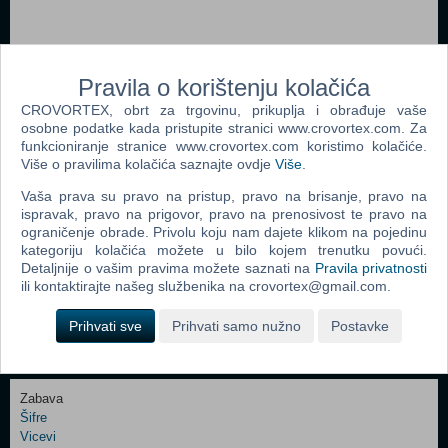
Pravila o korištenju kolačića
Webshop newsletter
CROVORTEX, obrt za trgovinu, prikuplja i obrađuje vaše
osobne podatke kada pristupite stranici www.crovortex.com. Za
Ime i prezime
funkcioniranje stranice www.crovortex.com koristimo kolačiće.
Više o pravilima kolačića saznajte ovdje
Više
.
Vaša prava su pravo na pristup, pravo na brisanje, pravo na
Vaš email
ispravak, pravo na prigovor, pravo na prenosivost te pravo na
ograničenje obrade. Privolu koju nam dajete klikom na pojedinu
kategoriju kolačića možete u bilo kojem trenutku povući.
Detaljnije o vašim pravima možete saznati na
Pravila privatnosti
ili kontaktirajte našeg službenika na crovortex@gmail.com.
Control
Odjava
Prijavi me
Field
Prihvati sve
Prihvati samo nužno
Postavke
One
Newsletter
Ova stranica i njen sadržaj su © Copyright 2001 - 2026 by CroVortex.
Zabava
Šifre
Control
Vicevi
Field