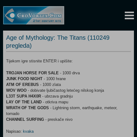
Age of Mythology: The Titans (110249
pregleda)
Tijekom igre stisnite ENTER i upišite:
TROJAN HORSE FOR SALE
- 1000 drva
JUNK FOOD NIGHT
- 1000 hrane
ATM OF EREBUS
- 1000 zlata
WOV WOO
- dobivate ljubičastog letećeg nilskog konja
L33T SUPA H4X0R
- ubrzava gradnju
LAY OF THE LAND
- otkriva mapu
WRATH OF THE GODS
- Lightning storm, earthquake, meteor,
tornado
CHANNEL SURFING
- preskače nivo
Napisao:
kvaka