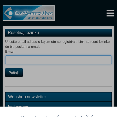
Resetiraj lozinku
Unesite email adresu s kojom ste se registrirali. Link za reset lozinke
će biti poslan na email.
Email
Pošalji
Webshop newsletter
Ime i prezime