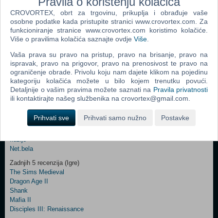
Pravila o korištenju kolačića
CROVORTEX, obrt za trgovinu, prikuplja i obrađuje vaše
Vaš email
osobne podatke kada pristupite stranici www.crovortex.com. Za
funkcioniranje stranice www.crovortex.com koristimo kolačiće.
Više o pravilima kolačića saznajte ovdje
Više
.
Vaša prava su pravo na pristup, pravo na brisanje, pravo na
Control
Odjava
ispravak, pravo na prigovor, pravo na prenosivost te pravo na
Prijavi me
Field
ograničenje obrade. Privolu koju nam dajete klikom na pojedinu
One
kategoriju kolačića možete u bilo kojem trenutku povući.
Newsletter
Detaljnije o vašim pravima možete saznati na
Pravila privatnosti
Ova stranica i njen sadržaj su © Copyright 2001 - 2026 by CroVortex.
ili kontaktirajte našeg službenika na crovortex@gmail.com.
Zabava
Prihvati sve
Prihvati samo nužno
Postavke
Šifre
Control
Vicevi
Field
Iluzije
Two
Net.bela
Newsletter
Zadnjih 5 recenzija (Igre)
The Sims Medieval
Dragon Age II
Shank
Control
Mafia II
Field
Disciples III: Renaissance
Three