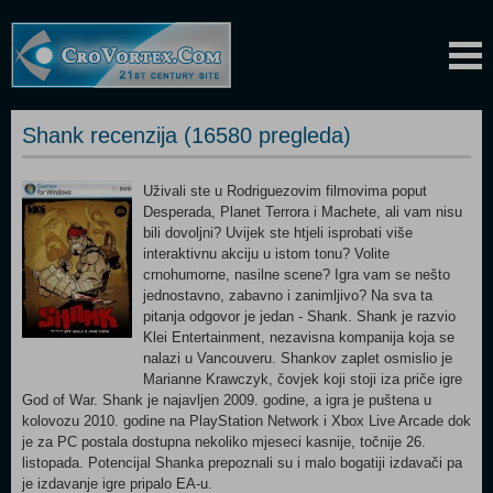
Shank recenzija (16580 pregleda)
Uživali ste u Rodriguezovim filmovima poput
Desperada, Planet Terrora i Machete, ali vam nisu
bili dovoljni? Uvijek ste htjeli isprobati više
interaktivnu akciju u istom tonu? Volite
crnohumorne, nasilne scene? Igra vam se nešto
jednostavno, zabavno i zanimljivo? Na sva ta
pitanja odgovor je jedan - Shank. Shank je razvio
Klei Entertainment, nezavisna kompanija koja se
nalazi u Vancouveru. Shankov zaplet osmislio je
Marianne Krawczyk, čovjek koji stoji iza priče igre
God of War. Shank je najavljen 2009. godine, a igra je puštena u
kolovozu 2010. godine na PlayStation Network i Xbox Live Arcade dok
je za PC postala dostupna nekoliko mjeseci kasnije, točnije 26.
listopada. Potencijal Shanka prepoznali su i malo bogatiji izdavači pa
je izdavanje igre pripalo EA-u.