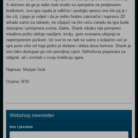
S obzirom da ga je radio mali studio sa vjerojatno ne pretjeranim
budžetom, ova igra ispala je odlično i postigla upravo ono što joj je i
bio cilj. Lijepo je vidjeti i da je netko hrabro zakoračio i napravio 2D
arkadu samo za odrasle, ne ciljajući na što veću zaradu da igra bude
dostupna i primjerena svima. Dakle, Shank nikako nije primjeren
mlađima pošto obiluje nasiljem, krvlju, gore scenama ubijanja te
neprimjerenim jezikom. Uz sve to ne radi se samo o koljačini već je
igra puno više od toga pošto je dodana i dobra doza humora. Shank je
isto tako dostupan po vrlo povoljnoj cijeni. Definitivna preporuka za
odigrati, ali i svrstati u svoju kolekciju igara.
Napisao: Marijan Sruk
Ocjena: 8/10
Webshop newsletter
Ime i prezime