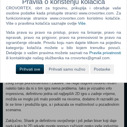
Pravila o korištenju kolačića
kriminalac koji kreće na osvetnički pohod nakon što kriminalna
organizacija za koju je radio smakne ljubav njegova nasilnog života.
CROVORTEX, obrt za trgovinu, prikuplja i obrađuje vaše
osobne podatke kada pristupite stranici www.crovortex.com. Za
Svi su pretpostavili kako je i on mrtav no uskoro će ih sam Shank
funkcioniranje stranice www.crovortex.com koristimo kolačiće.
osobno razuvjeriti. Shank se tokom igre probija kroz organizaciju do
Više o pravilima kolačića saznajte ovdje
Više
.
samog glavnog lika odgovornog za smrt njegove drage.
Vaša prava su pravo na pristup, pravo na brisanje, pravo na
Negativne strane? Nema ih mnogo, a i one koje jesu je zapravo vrlo
ispravak, pravo na prigovor, pravo na prenosivost te pravo na
teško izbjeći u ovom žanru. Tu bi se najprije nametnulo ponavljanje,
ograničenje obrade. Privolu koju nam dajete klikom na pojedinu
borbe koje se kroz cijeli game ne mijenjaju. No ne znam kako
kategoriju kolačića možete u bilo kojem trenutku povući.
napraviti beat them up arkadu koja ne bi patila od tog minusa. Iako je
Detaljnije o vašim pravima možete saznati na
Pravila privatnosti
činjenica da je taj dio igre repetativan, svejedno ne oduzima igri na
ili kontaktirajte našeg službenika na crovortex@gmail.com.
zabavi. Priča je mogla biti bolja no onda bi se opet smanjio ugođaj
"jeftinog" nasilja, otrcanosti i svega ostaloga što je zapravo i bio cilj
Prihvati sve
Prihvati samo nužno
Postavke
ove igre. Kao definitivni minus je dužina igre koja je meni osobno
prekratka. Kada ju završite igra vas ostavi itekako željnim za još, baš
zbog svoje jednostavnosti i zabave. Na nege bugove osobno nisam
naletio tako da ni s tim igra nema problema. Iako je vizualno vrlo
impresivna, definitivno jedna od najljepših 2D igra u zadnje vrijeme,
možda se moglo još malo poraditi na nivoima, dodatno ih razraditi pa
bi se time i produžila igra, a i pokazala se maštovitost u pozadinskim
scenama.
Zaključno, Shank je definitivno osvježenje i još jedan biser koji daje
nadu kako bi 2D arkade mogle ponovo zaživjeti preko indie industrije.