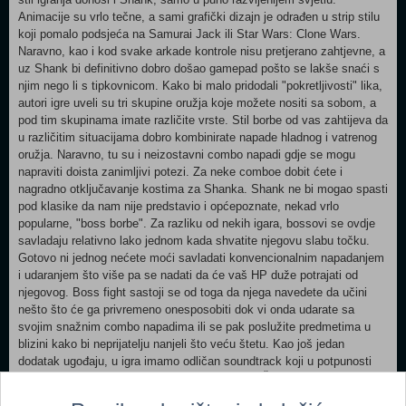
Animacije su vrlo tečne, a sami grafički dizajn je odrađen u strip stilu
koji pomalo podsjeća na Samurai Jack ili Star Wars: Clone Wars.
Naravno, kao i kod svake arkade kontrole nisu pretjerano zahtjevne, a
uz Shank bi definitivno dobro došao gamepad pošto se lakše snaći s
njim nego li s tipkovnicom. Kako bi malo pridodali "pokretljivosti" lika,
autori igre uveli su tri skupine oružja koje možete nositi sa sobom, a
pod tim skupinama imate različite vrste. Stil borbe od vas zahtijeva da
u različitim situacijama dobro kombinirate napade hladnog i vatrenog
oružja. Naravno, tu su i neizostavni combo napadi gdje se mogu
napraviti doista zanimljivi potezi. Za neke comboe dobit ćete i
nagradno otključavanje kostima za Shanka. Shank ne bi mogao spasti
pod klasike da nam nije predstavio i općepoznate, nekad vrlo
popularne, "boss borbe". Za razliku od nekih igara, bossovi se ovdje
savladaju relativno lako jednom kada shvatite njegovu slabu točku.
Gotovo ni jednog nećete moći savladati konvencionalnim napadanjem
i udaranjem što više pa se nadati da će vaš HP duže potrajati od
njegovog. Boss fight sastoji se od toga da njega navedete da učini
nešto što će ga privremeno onesposobiti dok vi onda udarate sa
svojim snažnim combo napadima ili se pak poslužite predmetima u
blizini kako bi neprijatelju nanjeli što veću štetu. Kao još jedan
dodatak ugođaju, u igra imamo odličan soundtrack koji u potpunosti
pridonosi atmosferi i koji je "free for dowload". Što se tiče same priče,
kao što sam rekao to nije jača strana igre. Glavni lik je Shank,