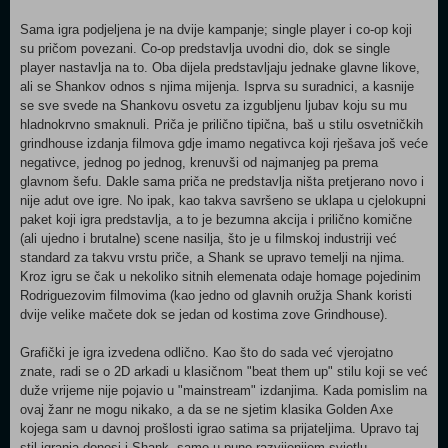
Sama igra podjeljena je na dvije kampanje; single player i co-op koji
su pričom povezani. Co-op predstavlja uvodni dio, dok se single
player nastavlja na to. Oba dijela predstavljaju jednake glavne likove,
ali se Shankov odnos s njima mijenja. Isprva su suradnici, a kasnije
se sve svede na Shankovu osvetu za izgubljenu ljubav koju su mu
hladnokrvno smaknuli. Priča je prilično tipična, baš u stilu osvetničkih
grindhouse izdanja filmova gdje imamo negativca koji rješava još veće
negativce, jednog po jednog, krenuvši od najmanjeg pa prema
glavnom šefu. Dakle sama priča ne predstavlja ništa pretjerano novo i
nije adut ove igre. No ipak, kao takva savršeno se uklapa u cjelokupni
paket koji igra predstavlja, a to je bezumna akcija i prilično komične
(ali ujedno i brutalne) scene nasilja, što je u filmskoj industriji već
standard za takvu vrstu priče, a Shank se upravo temelji na njima.
Kroz igru se čak u nekoliko sitnih elemenata odaje homage pojedinim
Rodriguezovim filmovima (kao jedno od glavnih oružja Shank koristi
dvije velike mačete dok se jedan od kostima zove Grindhouse).
Grafički je igra izvedena odlično. Kao što do sada već vjerojatno
znate, radi se o 2D arkadi u klasičnom "beat them up" stilu koji se već
duže vrijeme nije pojavio u "mainstream" izdanjima. Kada pomislim na
ovaj žanr ne mogu nikako, a da se ne sjetim klasika Golden Axe
kojega sam u davnoj prošlosti igrao satima sa prijateljima. Upravo taj
stil igranja donosi i Shank, samo u puno razvijenijem svjetlu.