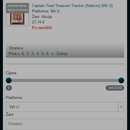
Captain Toad Treasure Tracker (Selects) (Wii U)
PRIVREMENO
NEDOSTUPNO
Platforma: Wii U
Žanr: Akcija
27,74 €
Po narudžbi
Stranica:
Prva
«
1
2
3
4
5
6
»
Zadnja
Cijena
0
100 EUR
Platforma
Wii U
Žanr