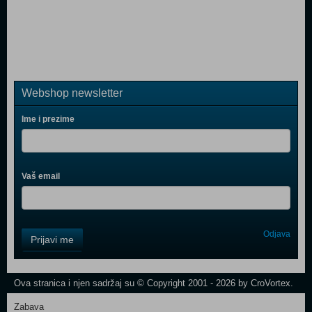
Webshop newsletter
Ime i prezime
Vaš email
Control
Odjava
Prijavi me
Field
One
Newsletter
Ova stranica i njen sadržaj su © Copyright 2001 - 2026 by CroVortex.
Zabava