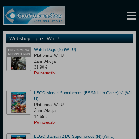
Webshop - Igre - Wii U
Watch Dogs (N) (Wii U)
PRIVREMENO
NEDOSTUPNO
Platforma: Wii U
Žanr: Akcija
31,90 €
Po narudžbi
LEGO Marvel Superheroes (ES/Multi in Game)(N) (Wii
U)
Platforma: Wii U
Žanr: Akcija
14,65 €
Po narudžbi
LEGO Batman 2 DC Superheroes (N) (Wii U)