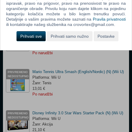
Žanr: Muzika
ispravak, pravo na prigovor, pravo na prenosivost te pravo na
33,05 €
ograničenje obrade. Privolu koju nam dajete klikom na pojedinu
Po narudžbi
kategoriju kolačića možete u bilo kojem trenutku povući.
Detaljnije o vašim pravima možete saznati na
Pravila privatnosti
ili kontaktirajte našeg službenika na crovortex@gmail.com.
Darksiders Warmastered Edition (N) (Wii U)
PRIVREMENO
NEDOSTUPNO
Prihvati sve
Platforma: Wii U
Prihvati samo nužno
Postavke
Žanr: Akcija
16,13 €
Po narudžbi
Mario Tennis Ultra Smash (English/Nordic) (N) (Wii U)
PRIVREMENO
NEDOSTUPNO
Platforma: Wii U
Žanr: Tenis
13,01 €
Po narudžbi
Disney Infinity 3.0 Star Wars Starter Pack (N) (Wii U)
PRIVREMENO
NEDOSTUPNO
Platforma: Wii U
Žanr: Akcija
21,10 €