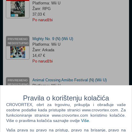
Platforma: Wii U
Žanr: RPG
37,03 €
Po narudžbi
Mighty No. 9 (N) (Wii U)
PRIVREMENO
NEDOSTUPNO
Platforma: Wii U
Žanr: Arkada
14,47 €
Po narudžbi
Animal Crossing Amiibo Festival (N) (Wii U)
PRIVREMENO
NEDOSTUPNO
Platforma: Wii U
Žanr: Dječje
Pravila o korištenju kolačića
8,63 €
Po narudžbi
CROVORTEX, obrt za trgovinu, prikuplja i obrađuje vaše
osobne podatke kada pristupite stranici www.crovortex.com. Za
funkcioniranje stranice www.crovortex.com koristimo kolačiće.
Više o pravilima kolačića saznajte ovdje
Više
.
Just Dance 2018 (N) (Wii U)
RASPRODANO
Platforma: Wii U
Vaša prava su pravo na pristup, pravo na brisanje, pravo na