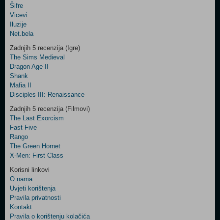
Šifre
Control
Vicevi
Field
Iluzije
Two
Net.bela
Newsletter
Zadnjih 5 recenzija (Igre)
The Sims Medieval
Dragon Age II
Shank
Control
Mafia II
Field
Disciples III: Renaissance
Three
Newsletter
Zadnjih 5 recenzija (Filmovi)
The Last Exorcism
Fast Five
Rango
The Green Hornet
X-Men: First Class
Korisni linkovi
O nama
Uvjeti korištenja
Pravila privatnosti
Kontakt
Pravila o korištenju kolačića