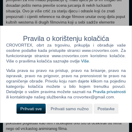
dosadan pošto nema previše scena jurcanja ili nekih luckastih
situacija. Ovo je više crtić za stariju djecu i odrasle koji će znati
prepoznati i cijeniti reference na druge filmove unutar ovog djela poput
kultnih westerna ili drugih filmovima koji u sebi sadrže elemente
pustoši i rasula kao Mad Max.
Pravila o korištenju kolačića
Glasovna postava je odradila odličan posao. Kao što se može vidjeti
na popisu, glasove su posudile mnoge zvijezde od kojih je, naravno,
CROVORTEX, obrt za trgovinu, prikuplja i obrađuje vaše
osobne podatke kada pristupite stranici www.crovortex.com. Za
najistaknutiji Johnny Depp. Ne samo da je vrstan glumac već i svojim
funkcioniranje stranice www.crovortex.com koristimo kolačiće.
glasom odlično dočarava svaku zadanu situaciju i definitivno je unio
Više o pravilima kolačića saznajte ovdje
Više
.
veliku energiju u ovaj animirani lik, pa i cijeli animirani film koji bez
njega jednostavno ne bi bilo toliko dobar. Još jedna pozitivna strana je
Vaša prava su pravo na pristup, pravo na brisanje, pravo na
da se film nije u potpunosti poveo za sveopćim 3D ludilom i trpanjem
ispravak, pravo na prigovor, pravo na prenosivost te pravo na
besmislenih scena letenja, borbi, jurcanja i ostalog samo kako bi se
ograničenje obrade. Privolu koju nam dajete klikom na pojedinu
prikazala najnovija dostignuća tehnologije već se koncentrirao na priču
kategoriju kolačića možete u bilo kojem trenutku povući.
i dijaloge. Inače, ovo je prvi film koji je producirala Industrial Light and
Detaljnije o vašim pravima možete saznati na
Pravila privatnosti
Magic kompanija za specijalne efekte koju je osnovao George Lucas
ili kontaktirajte našeg službenika na crovortex@gmail.com.
kako bi radili na Star Warsima.
Prihvati sve
Prihvati samo nužno
Postavke
Dakle, ovdje se radi o jednom zbilja impresivnom animiranom filmu za
kojeg definitivno preporučujem za pogledati, uz savjet da ga više
pokušate pogledati kao film i očekujete ono što bi očekivali od filma
nego od vrckastog animiranog filma.