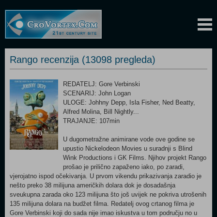
Rango recenzija (13098 pregleda)
REDATELJ: Gore Verbinski
SCENARIJ: John Logan
ULOGE: Johhny Depp, Isla Fisher, Ned Beatty,
Alfred Molina, Bill Nightly...
TRAJANJE: 107min
U dugometražne animirane vode ove godine se
upustio Nickelodeon Movies u suradnji s Blind
Wink Productions i GK Films. Njihov projekt Rango
prošao je prilično zapaženo iako, po zaradi,
vjerojatno ispod očekivanja. U prvom vikendu prikazivanja zaradio je
nešto preko 38 milijuna američkih dolara dok je dosadašnja
sveukupna zarada oko 123 milijuna što još uvijek ne pokriva utrošenih
135 milijuna dolara na budžet filma. Redatelj ovog crtanog filma je
Gore Verbinski koji do sada nije imao iskustva u tom području no u