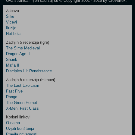
Ova stranica i njen sadržaj su © Copyright 2001 - 2026 by CroVortex.
Zabava
Šifre
Control
Vicevi
Field
Iluzije
Two
Net.bela
Newsletter
Zadnjih 5 recenzija (Igre)
The Sims Medieval
Dragon Age II
Shank
Control
Mafia II
Field
Disciples III: Renaissance
Three
Newsletter
Zadnjih 5 recenzija (Filmovi)
The Last Exorcism
Fast Five
Rango
The Green Hornet
X-Men: First Class
Korisni linkovi
O nama
Uvjeti korištenja
Pravila privatnosti