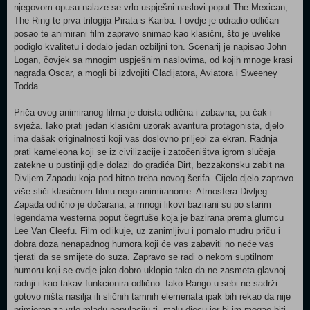
njegovom opusu nalaze se vrlo uspješni naslovi poput The Mexican,
The Ring te prva trilogija Pirata s Kariba. I ovdje je odradio odličan
posao te animirani film zapravo snimao kao klasični, što je uvelike
podiglo kvalitetu i dodalo jedan ozbiljni ton. Scenarij je napisao John
Logan, čovjek sa mnogim uspješnim naslovima, od kojih mnoge krasi
nagrada Oscar, a mogli bi izdvojiti Gladijatora, Aviatora i Sweeney
Todda.
Priča ovog animiranog filma je doista odlična i zabavna, pa čak i
svježa. Iako prati jedan klasični uzorak avantura protagonista, djelo
ima dašak originalnosti koji vas doslovno priljepi za ekran. Radnja
prati kameleona koji se iz civilizacije i zatočeništva igrom slučaja
zatekne u pustinji gdje dolazi do gradića Dirt, bezzakonsku zabit na
Divljem Zapadu koja pod hitno treba novog šerifa. Cijelo djelo zapravo
više sliči klasičnom filmu nego animiranome. Atmosfera Divljeg
Zapada odlično je dočarana, a mnogi likovi bazirani su po starim
legendama westerna poput čegrtuše koja je bazirana prema glumcu
Lee Van Cleefu. Film odlikuje, uz zanimljivu i pomalo mudru priču i
dobra doza nenapadnog humora koji će vas zabaviti no neće vas
tjerati da se smijete do suza. Zapravo se radi o nekom suptilnom
humoru koji se ovdje jako dobro uklopio tako da ne zasmeta glavnoj
radnji i kao takav funkcionira odlično. Iako Rango u sebi ne sadrži
gotovo ništa nasilja ili sličnih tamnih elemenata ipak bih rekao da nije
primjeren za vrlo mladu populaciju tj. malu djecu jer bi im mogao biti