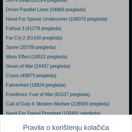
Left 4 Dead (28324 pregleda)
Driver Parallel Lines (54866 pregleda)
Need For Speed: Undercover (108070 pregleda)
Fallout 3 (41278 pregleda)
Far Cry 2 (61430 pregleda)
Spore (35709 pregleda)
Mass Effect (18912 pregleda)
Gears of War (24457 pregleda)
Crysis (49875 pregleda)
Fahrenheit (16824 pregleda)
Frontlines: Fuel of War (61107 pregleda)
Call of Duty 4: Modern Warfare (228905 pregleda)
Need For Speed Prostreet (100491 pregleda)
911: First Responders (19828 pregleda)
Pravila o korištenju kolačića