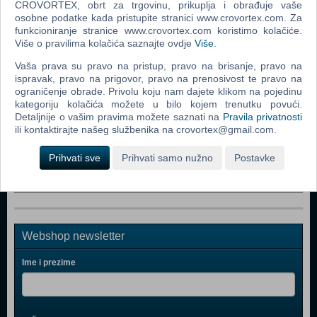
SpellForce 2: Dragon Storm (18510 pregleda)
CROVORTEX, obrt za trgovinu, prikuplja i obrađuje vaše
osobne podatke kada pristupite stranici www.crovortex.com. Za
The Hell in Vietnam (21958 pregleda)
funkcioniranje stranice www.crovortex.com koristimo kolačiće.
Više o pravilima kolačića saznajte ovdje
Više
.
World in Conflict (22713 pregleda)
Vaša prava su pravo na pristup, pravo na brisanje, pravo na
Enemy Territory: Quake Wars (33393 pregleda)
ispravak, pravo na prigovor, pravo na prenosivost te pravo na
Scarface: The World Is Yours (90038 pregleda)
ograničenje obrade. Privolu koju nam dajete klikom na pojedinu
kategoriju kolačića možete u bilo kojem trenutku povući.
BioShock (22992 pregleda)
Detaljnije o vašim pravima možete saznati na
Pravila privatnosti
ili kontaktirajte našeg službenika na crovortex@gmail.com.
Call for Heroes: Pompolic Wars (16334 pregleda)
Prihvati sve
Prihvati samo nužno
Postavke
Stranica:
Prva
«
1
2
3
4
5
6
»
Zadnja
Webshop newsletter
Ime i prezime