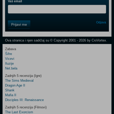
Vaš email
Control
Odjava
Prijavi me
Field
One
Newsletter
Ova stranica i njen sadržaj su © Copyright 2001 - 2026 by CroVortex.
Zabava
Šifre
Control
Vicevi
Field
Iluzije
Two
Net.bela
Newsletter
Zadnjih 5 recenzija (Igre)
The Sims Medieval
Dragon Age II
Shank
Control
Mafia II
Field
Disciples III: Renaissance
Three
Newsletter
Zadnjih 5 recenzija (Filmovi)
The Last Exorcism