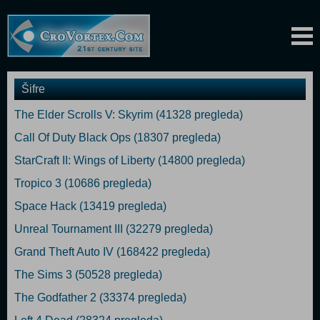
Šifre
The Elder Scrolls V: Skyrim (41328 pregleda)
Call Of Duty Black Ops (18307 pregleda)
StarCraft II: Wings of Liberty (14800 pregleda)
Tropico 3 (10686 pregleda)
Space Hack (13419 pregleda)
Unreal Tournament III (32279 pregleda)
Grand Theft Auto IV (168422 pregleda)
The Sims 3 (50528 pregleda)
The Godfather 2 (33374 pregleda)