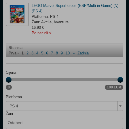
LEGO Marvel Superheroes (ESP/Multi in Game) (N)
(PS 4)
Platforma: PS 4
Žanr: Akcija, Avantura
16,90 €
Po narudžbi
Stranica:
Prva
«
1
2
3
4
5
6
7
8
9
10
»
Zadnja
Cijena
0
100 EUR
Platforma
PS 4
Žanr