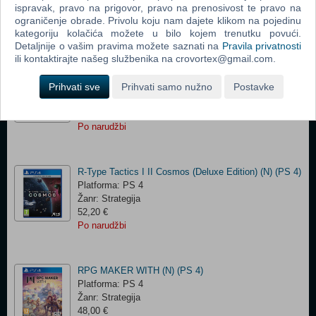
Platforma: PS 4
ispravak, pravo na prigovor, pravo na prenosivost te pravo na
Žanr: Akcija
ograničenje obrade. Privolu koju nam dajete klikom na pojedinu
17,70 €
kategoriju kolačića možete u bilo kojem trenutku povući.
Po narudžbi
Detaljnije o vašim pravima možete saznati na
Pravila privatnosti
ili kontaktirajte našeg službenika na crovortex@gmail.com.
Jak 3 (Import) (N) (PS 4)
Prihvati sve
Platforma: PS 4
Prihvati samo nužno
Postavke
Žanr: Akcija
94,49 €
Po narudžbi
R-Type Tactics I II Cosmos (Deluxe Edition) (N) (PS 4)
Platforma: PS 4
Žanr: Strategija
52,20 €
Po narudžbi
RPG MAKER WITH (N) (PS 4)
Platforma: PS 4
Žanr: Strategija
48,00 €