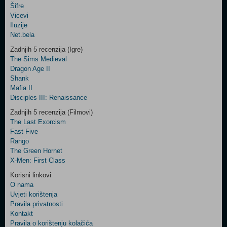
Šifre
Control
Vicevi
Field
Iluzije
Two
Net.bela
Newsletter
Zadnjih 5 recenzija (Igre)
The Sims Medieval
Dragon Age II
Shank
Control
Mafia II
Field
Disciples III: Renaissance
Three
Newsletter
Zadnjih 5 recenzija (Filmovi)
The Last Exorcism
Fast Five
Rango
The Green Hornet
X-Men: First Class
Korisni linkovi
O nama
Uvjeti korištenja
Pravila privatnosti
Kontakt
Pravila o korištenju kolačića