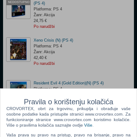
NEDOSTUPNO
(PS 4)
Platforma: PS 4
Žanr: Akcija
24,75 €
Po narudžbi
Xeno Crisis (N) (PS 4)
Platforma: PS 4
Žanr: Akcija
42,40 €
Po narudžbi
Resident Evil 4 (Gold Edition)(N) (PS 4)
Platforma: PS 4
Žanr: Horror
Pravila o korištenju kolačića
33,00 €
Po narudžbi
CROVORTEX, obrt za trgovinu, prikuplja i obrađuje vaše
osobne podatke kada pristupite stranici www.crovortex.com. Za
funkcioniranje stranice www.crovortex.com koristimo kolačiće.
Više o pravilima kolačića saznajte ovdje
Više
.
Middle-Earth: Shadow of War Definitive Edition (Import
)(N) (PS 4)
Vaša prava su pravo na pristup, pravo na brisanje, pravo na