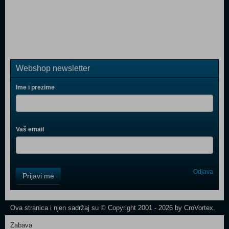
Webshop newsletter
Ime i prezime
Vaš email
Control
Odjava
Prijavi me
Field
One
Newsletter
Ova stranica i njen sadržaj su © Copyright 2001 - 2026 by CroVortex.
Zabava