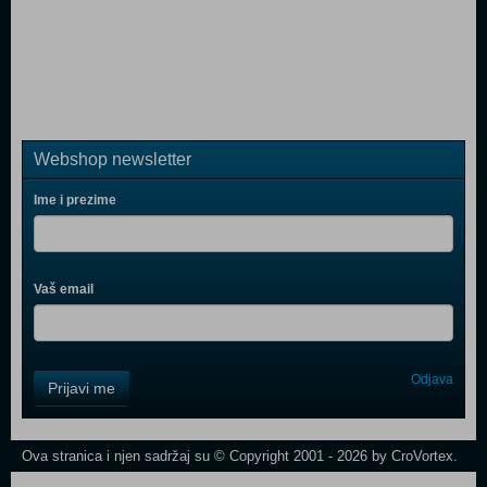
Webshop newsletter
Ime i prezime
Vaš email
Control
Odjava
Prijavi me
Field
One
Newsletter
Ova stranica i njen sadržaj su © Copyright 2001 - 2026 by CroVortex.