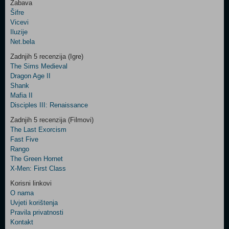
Zabava
Šifre
Control
Vicevi
Field
Iluzije
Two
Net.bela
Newsletter
Zadnjih 5 recenzija (Igre)
The Sims Medieval
Dragon Age II
Shank
Control
Mafia II
Field
Disciples III: Renaissance
Three
Newsletter
Zadnjih 5 recenzija (Filmovi)
The Last Exorcism
Fast Five
Rango
The Green Hornet
X-Men: First Class
Korisni linkovi
O nama
Uvjeti korištenja
Pravila privatnosti
Kontakt