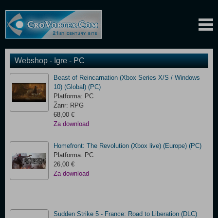
Webshop - Igre - PC
Beast of Reincarnation (Xbox Series X/S / Windows
10) (Global) (PC)
Platforma: PC
Žanr: RPG
68,00 €
Za download
Homefront: The Revolution (Xbox live) (Europe) (PC)
Platforma: PC
26,00 €
Za download
Sudden Strike 5 - France: Road to Liberation (DLC)