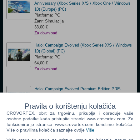
Anniversary (Xbox Series X/S / Xbox One / Windows
10) (Europe) (PC)
Platforma: PC
Žanr: Simulacija
33,00 €
Za download
Halo: Campaign Evolved (Xbox Series X/S / Windows
10) (Global) (PC)
Platforma: PC
64,00 €
Za download
Halo: Campaign Evolved Premium Edition PRE-
PURCHASE (Xbox Series X/S / Windows 10) (Global)
(PC)
Pravila o korištenju kolačića
Platforma: PC
85,00 €
CROVORTEX, obrt za trgovinu, prikuplja i obrađuje vaše
osobne podatke kada pristupite stranici www.crovortex.com. Za
Za download
funkcioniranje stranice www.crovortex.com koristimo kolačiće.
Više o pravilima kolačića saznajte ovdje
Više
.
The Settlers: Heritage of Kings - History Edition (EU)
(PC)
Vaša prava su pravo na pristup, pravo na brisanje, pravo na