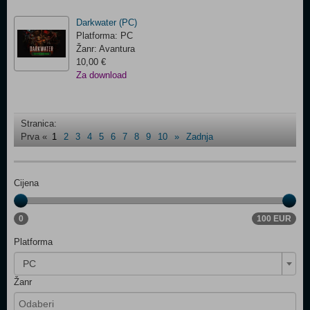
Darkwater (PC)
Platforma: PC
Žanr: Avantura
10,00 €
Za download
Stranica:
Prva
«
1
2
3
4
5
6
7
8
9
10
»
Zadnja
Cijena
0
100 EUR
Platforma
PC
Žanr