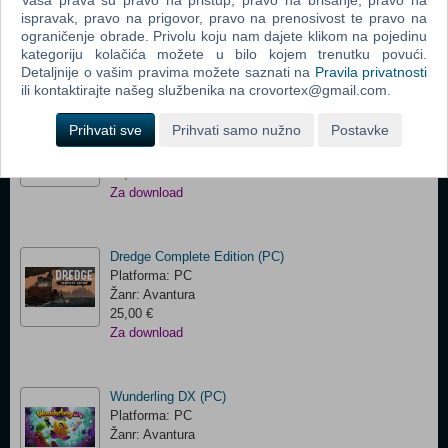
Platforma: PC
ispravak, pravo na prigovor, pravo na prenosivost te pravo na
Žanr: Strategija
ograničenje obrade. Privolu koju nam dajete klikom na pojedinu
10,00 €
kategoriju kolačića možete u bilo kojem trenutku povući.
Detaljnije o vašim pravima možete saznati na
Pravila privatnosti
Za download
ili kontaktirajte našeg službenika na crovortex@gmail.com.
Prince of Persia The Lost Crown (PC)
Prihvati sve
Prihvati samo nužno
Postavke
Platforma: PC
Žanr: Akcija
15,00 €
Za download
Dredge Complete Edition (PC)
Platforma: PC
Žanr: Avantura
25,00 €
Za download
Wunderling DX (PC)
Platforma: PC
Žanr: Avantura