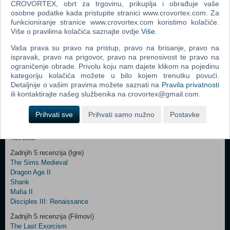
Vaš email
CROVORTEX, obrt za trgovinu, prikuplja i obrađuje vaše
osobne podatke kada pristupite stranici www.crovortex.com. Za
funkcioniranje stranice www.crovortex.com koristimo kolačiće.
Više o pravilima kolačića saznajte ovdje
Više
.
Control
Odjava
Vaša prava su pravo na pristup, pravo na brisanje, pravo na
Prijavi me
Field
ispravak, pravo na prigovor, pravo na prenosivost te pravo na
One
ograničenje obrade. Privolu koju nam dajete klikom na pojedinu
Newsletter
kategoriju kolačića možete u bilo kojem trenutku povući.
Ova stranica i njen sadržaj su © Copyright 2001 - 2026 by CroVortex.
Detaljnije o vašim pravima možete saznati na
Pravila privatnosti
ili kontaktirajte našeg službenika na crovortex@gmail.com.
Zabava
Šifre
Prihvati sve
Prihvati samo nužno
Postavke
Control
Vicevi
Field
Iluzije
Two
Net.bela
Newsletter
Zadnjih 5 recenzija (Igre)
The Sims Medieval
Dragon Age II
Shank
Control
Mafia II
Field
Disciples III: Renaissance
Three
Newsletter
Zadnjih 5 recenzija (Filmovi)
The Last Exorcism