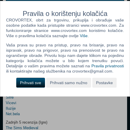
Webshop newsletter
Pravila o korištenju kolačića
Ime i prezime
CROVORTEX, obrt za trgovinu, prikuplja i obrađuje vaše
osobne podatke kada pristupite stranici www.crovortex.com. Za
funkcioniranje stranice www.crovortex.com koristimo kolačiće.
Više o pravilima kolačića saznajte ovdje
Više
.
Vaš email
Vaša prava su pravo na pristup, pravo na brisanje, pravo na
ispravak, pravo na prigovor, pravo na prenosivost te pravo na
ograničenje obrade. Privolu koju nam dajete klikom na pojedinu
kategoriju kolačića možete u bilo kojem trenutku povući.
Control
Odjava
Prijavi me
Detaljnije o vašim pravima možete saznati na
Pravila privatnosti
Field
ili kontaktirajte našeg službenika na crovortex@gmail.com.
One
Newsletter
Ova stranica i njen sadržaj su © Copyright 2001 - 2026 by CroVortex.
Prihvati sve
Prihvati samo nužno
Postavke
Zabava
Šifre
Control
Vicevi
Field
Iluzije
Two
Net.bela
Newsletter
Zadnjih 5 recenzija (Igre)
The Sims Medieval