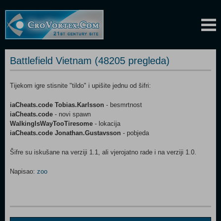
Battlefield Vietnam (48205 pregleda)
Tijekom igre stisnite "tildo" i upišite jednu od šifri:
iaCheats.code Tobias.Karlsson
- besmrtnost
iaCheats.code
- novi spawn
WalkingIsWayTooTiresome
- lokacija
iaCheats.code Jonathan.Gustavsson
- pobjeda
Šifre su iskušane na verziji 1.1, ali vjerojatno rade i na verziji 1.0.
Napisao:
zoo