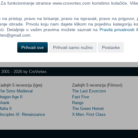
a funkcioniranje stranice www.crovortex.com koristimo kolačiće. Više
na pristup, pravo na brisanje, pravo na ispravak, pravo na prigovor,
Control
enje obrade. Privolu koju nam dajete klikom na pojedinu kategoriju ko
Prij
Field
ći. Detaljnije o vašim pravima možete saznati na
Pravila privatnosti
i
One
ortex@gmail.com.
Newsle
Prihvati sve
Prihvati samo nužno
Postavke
Control
Field
t 2001 - 2026 by CroVortex.
Two
Newsle
adnjih 5 recenzija (Igre)
Zadnjih 5 recenzija (Filmovi)
The Sims Medieval
The Last Exorcism
Dragon Age II
Fast Five
Shank
Rango
Control
afia II
The Green Hornet
Field
isciples III: Renaissance
X-Men: First Class
Three
Newsle