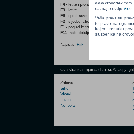
www.crovortex.com. Z
F4
- letite i prolazite kroz zidove
saznajte ovdje
Više
.
F3
- letite
F9
- quick save
Vaša prava su pravo 
F2
- sljedeći checkpoint
te pravo na ogranič
F1
- pogled iz trećeg lica
kojem trenutku povu
F11
- više detalja
službenika na crov
Napisao:
Frik
Ova stranica i njen sadržaj su © Copyrigh
Zabava
Z
Šifre
Vicevi
Iluzije
Net.bela
M
D