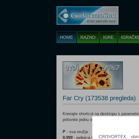
HOME
RAZNO
IGRE
IGRAČK
Far Cry (173538 pregleda)
Kreirajte shortcut na desktopu s parametro
pritisnite jednu od slijedećih tipku za aktiva
P
- sva oružja
CROVORTEX, obrt z
0-999
- jedinica streljiva