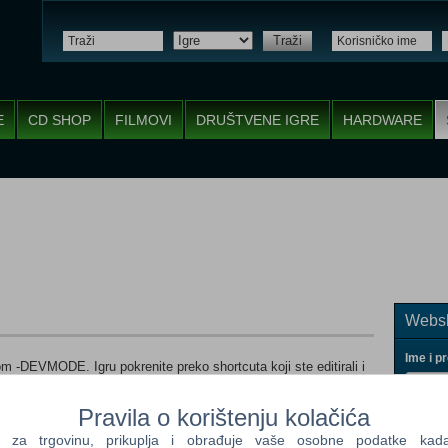
Traži
E
CD SHOP
FILMOVI
DRUŠTVENE IGRE
HARDWARE
Websh
Ime i p
m -DEVMODE. Igru pokrenite preko shortcuta koji ste editirali i
ciju šifre.
Pravila o korištenju kolačića
a trgovinu, prikuplja i obrađuje vaše osobne podatke kada p
Vaš ema