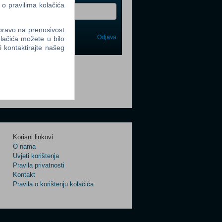
 o pravilima kolačića
 pravo na prenosivost
Odjava
lačića možete u bilo
avi me
li kontaktirajte našeg
tter
tter
Korisni linkovi
O nama
Uvjeti korištenja
Pravila privatnosti
Kontakt
Pravila o korištenju kolačića
tter