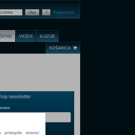
Ulaz
?
Registracija
ŠIFRE
VICEVI
ILUZIJE
KOŠARICA
op newsletter
rezime
ristupite stranici
il