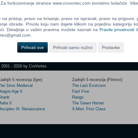
a funkcioniranje stranice www.crovortex.com koristimo kolačiće. Više
ača vrijeme dana na koje će se sat pomaknuti
na pristup, pravo na brisanje, pravo na ispravak, pravo na prigovor,
Control
enje obrade. Privolu koju nam dajete klikom na pojedinu kategoriju ko
Prij
" ili stisnite "Esc"
Field
ći. Detaljnije o vašim pravima možete saznati na
Pravila privatnosti
i
One
ortex@gmail.com.
Newsle
Prihvati sve
Prihvati samo nužno
Postavke
Control
t 2001 - 2026 by CroVortex.
Field
Two
adnjih 5 recenzija (Igre)
Zadnjih 5 recenzija (Filmovi)
Newsle
The Sims Medieval
The Last Exorcism
Dragon Age II
Fast Five
Shank
Rango
afia II
The Green Hornet
Control
isciples III: Renaissance
X-Men: First Class
Field
Three
Newsle