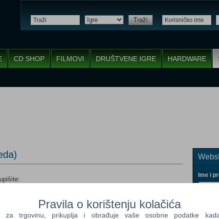
Traži
E
CD SHOP
FILMOVI
DRUŠTVENE IGRE
HARDWARE
eda)
Websh
Ime i p
pišite:
Pravila o korištenju kolačića
a trgovinu, prikuplja i obrađuje vaše osobne podatke kada p
Vaš ema
 uključujući simse