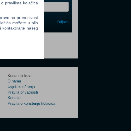
 o pravilima kolačića
 pravo na prenosivost
Odjava
lačića možete u bilo
avi me
li kontaktirajte našeg
tter
Korisni linkovi
tter
O nama
Uvjeti korištenja
Pravila privatnosti
Kontakt
Pravila o korištenju kolačića
tter