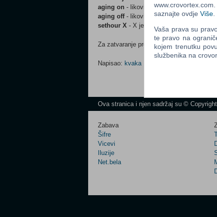
www.crovortex.com. Z
aging on
- likovi stare
saznajte ovdje
Više
.
aging off
- likovi ne stare
sethour X
- X je broj od 1 do 23 koji ozn
Vaša prava su pravo 
te pravo na ogranič
Za zatvaranje prozora za šifre napišite "exit
kojem trenutku povu
službenika na crov
Napisao:
kvaka
Ova stranica i njen sadržaj su © Copyrigh
Zabava
Z
Šifre
Vicevi
Iluzije
Net.bela
M
D