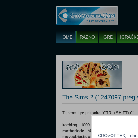
HOME
RAZNO
IGRE
IGRAČK
The Sims 2 (1247097 pregl
Tijekom igre pritisnite "CTRL+SHIFT+C" i u
kaching
- 1000 $
motherlode
- 50000 $
CROVORTEX, obrt z
moveobjects on
- možete premještati sve