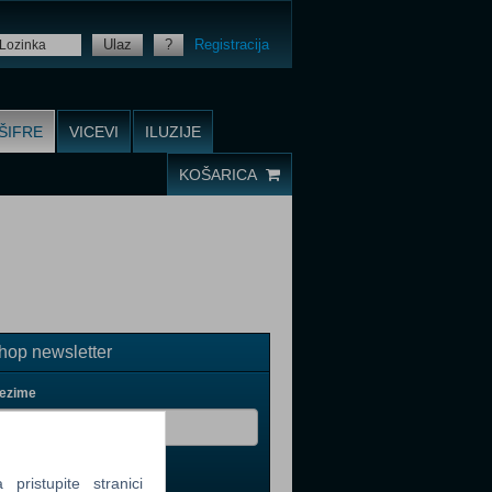
Ulaz
?
Registracija
ŠIFRE
VICEVI
ILUZIJE
KOŠARICA
op newsletter
rezime
ristupite stranici
il