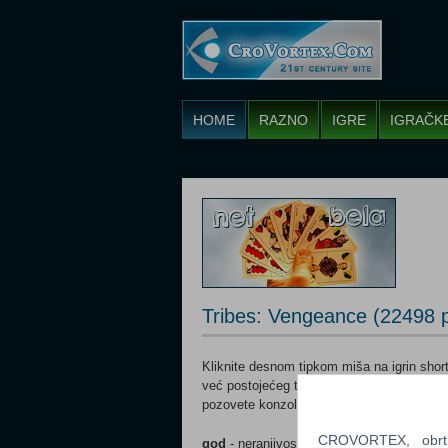
HOME
RAZNO
IGRE
IGRAČK
Tribes: Vengeance (22498 
Kliknite desnom tipkom miša na igrin short
već postojećeg teksta dodajte jedan razma
pozovete konzolu u koju možete upisivati s
CROVORTEX, obrt z
god
- neranjivost