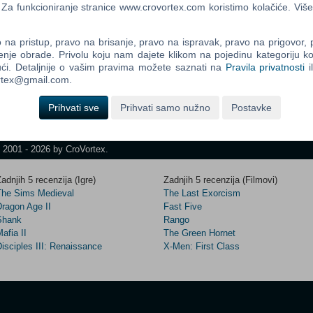
a funkcioniranje stranice www.crovortex.com koristimo kolačiće. Više
na pristup, pravo na brisanje, pravo na ispravak, pravo na prigovor,
Control
enje obrade. Privolu koju nam dajete klikom na pojedinu kategoriju ko
Prij
Field
ći. Detaljnije o vašim pravima možete saznati na
Pravila privatnosti
i
One
ortex@gmail.com.
Newsle
Prihvati sve
Prihvati samo nužno
Postavke
Control
t 2001 - 2026 by CroVortex.
Field
Two
adnjih 5 recenzija (Igre)
Zadnjih 5 recenzija (Filmovi)
Newsle
The Sims Medieval
The Last Exorcism
Dragon Age II
Fast Five
Shank
Rango
afia II
The Green Hornet
Control
isciples III: Renaissance
X-Men: First Class
Field
Three
Newsle