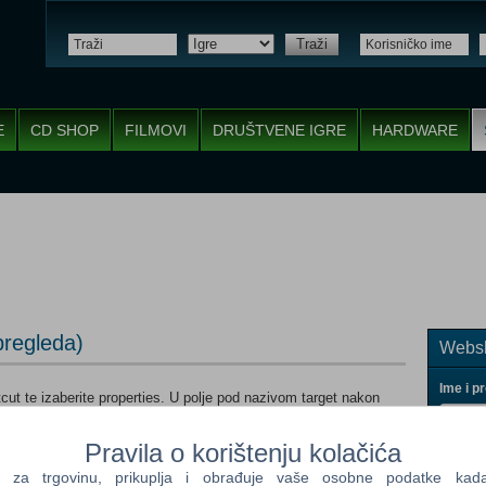
Traži
E
CD SHOP
FILMOVI
DRUŠTVENE IGRE
HARDWARE
pregleda)
Websh
Ime i p
cut te izaberite properties. U polje pod nazivom target nakon
k pa "-console". Time ste omogućili da tijekom igre tipkom TAB
ljedeće šifre:
Pravila o korištenju kolačića
a trgovinu, prikuplja i obrađuje vaše osobne podatke kada p
Vaš ema