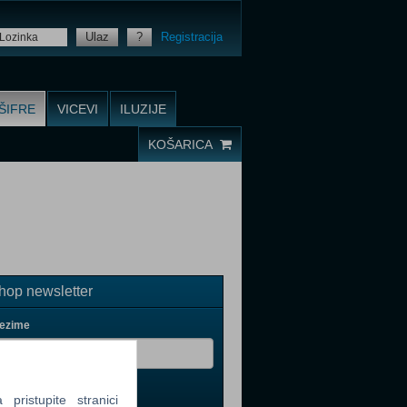
Ulaz
?
Registracija
ŠIFRE
VICEVI
ILUZIJE
KOŠARICA
op newsletter
rezime
ristupite stranici
il