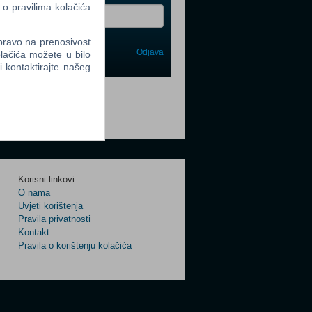
 o pravilima kolačića
 pravo na prenosivost
Odjava
lačića možete u bilo
avi me
li kontaktirajte našeg
tter
Korisni linkovi
tter
O nama
Uvjeti korištenja
Pravila privatnosti
Kontakt
Pravila o korištenju kolačića
tter