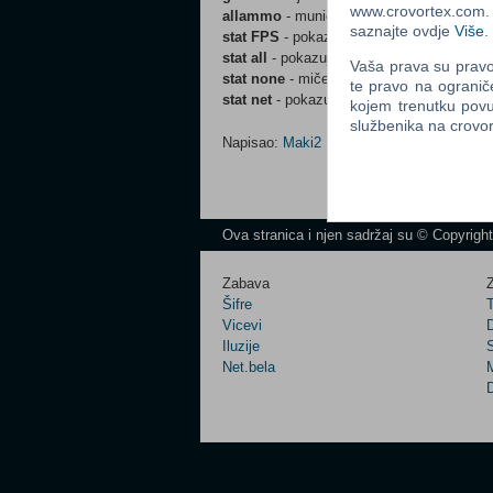
www.crovortex.com. Z
allammo
- municija
saznajte ovdje
Više
.
stat FPS
- pokazuje FPS
stat all
- pokazuje svu statistiku
Vaša prava su pravo 
stat none
- miče statistiku
te pravo na ogranič
stat net
- pokazuje statistiku mreže
kojem trenutku povu
službenika na crov
Napisao:
Maki2
Ova stranica i njen sadržaj su © Copyrigh
Zabava
Z
Šifre
Vicevi
Iluzije
Net.bela
M
D