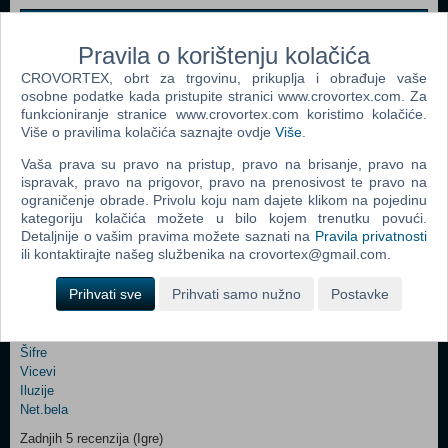
Webshop newsletter
Pravila o korištenju kolačića
Ime i prezime
CROVORTEX, obrt za trgovinu, prikuplja i obrađuje vaše
osobne podatke kada pristupite stranici www.crovortex.com. Za
funkcioniranje stranice www.crovortex.com koristimo kolačiće.
Više o pravilima kolačića saznajte ovdje
Više
.
Vaš email
Vaša prava su pravo na pristup, pravo na brisanje, pravo na
ispravak, pravo na prigovor, pravo na prenosivost te pravo na
ograničenje obrade. Privolu koju nam dajete klikom na pojedinu
kategoriju kolačića možete u bilo kojem trenutku povući.
Control
Odjava
Detaljnije o vašim pravima možete saznati na
Pravila privatnosti
Prijavi me
Field
ili kontaktirajte našeg službenika na crovortex@gmail.com.
One
Newsletter
Prihvati sve
Prihvati samo nužno
Postavke
Ova stranica i njen sadržaj su © Copyright 2001 - 2026 by CroVortex.
Zabava
Šifre
Control
Vicevi
Field
Iluzije
Two
Net.bela
Newsletter
Zadnjih 5 recenzija (Igre)