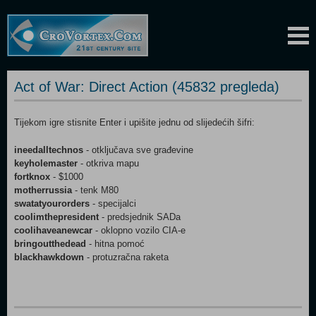
Act of War: Direct Action (45832 pregleda)
Tijekom igre stisnite Enter i upišite jednu od slijedećih šifri:
ineedalltechnos
- otključava sve građevine
keyholemaster
- otkriva mapu
fortknox
- $1000
motherrussia
- tenk M80
swatatyourorders
- specijalci
coolimthepresident
- predsjednik SADa
coolihaveanewcar
- oklopno vozilo CIA-e
bringoutthedead
- hitna pomoć
blackhawkdown
- protuzračna raketa