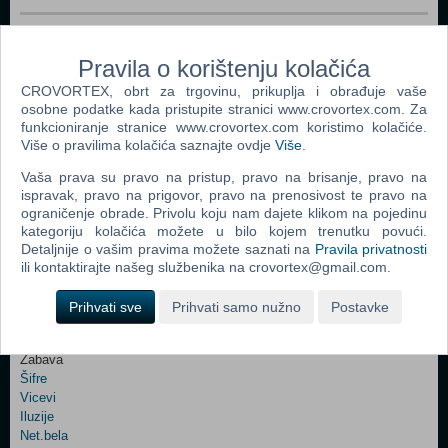
Webshop newsletter
Pravila o korištenju kolačića
CROVORTEX, obrt za trgovinu, prikuplja i obrađuje vaše
Ime i prezime
osobne podatke kada pristupite stranici www.crovortex.com. Za
funkcioniranje stranice www.crovortex.com koristimo kolačiće.
Više o pravilima kolačića saznajte ovdje
Više
.
Vaš email
Vaša prava su pravo na pristup, pravo na brisanje, pravo na
ispravak, pravo na prigovor, pravo na prenosivost te pravo na
ograničenje obrade. Privolu koju nam dajete klikom na pojedinu
kategoriju kolačića možete u bilo kojem trenutku povući.
Detaljnije o vašim pravima možete saznati na
Pravila privatnosti
Control
Odjava
Prijavi me
ili kontaktirajte našeg službenika na crovortex@gmail.com.
Field
One
Prihvati sve
Prihvati samo nužno
Postavke
Newsletter
Ova stranica i njen sadržaj su © Copyright 2001 - 2026 by CroVortex.
Zabava
Šifre
Control
Vicevi
Field
Iluzije
Two
Net.bela
Newsletter