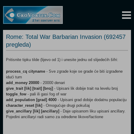
Rome: Total War Barbarian Invasion (692457
pregleda)
Pritisnite tipku tilde (lijevo od 1) i unesite jednu od slijedećih šifri:
process_cq cityname
- Sve zgrade koje se grade će biti izgrađene
idući turn
add_money 20000
- 20000 denari
give_trait [lik] [trait] [broj]
- Upisani lik dobije trait na levelu broj
toggle_fow
- pali ili gasi fog of war
add_population [grad] 4000
- Upisani grad dobije dodatnu populaciju
character_reset [lik]
- Omogućuje drugi pokušaj
give_ancillary [lik] [ancillary]
- Daje upisanom liku upisani ancillary.
Pojedini ancillaryi radi samo za određene likove/factione