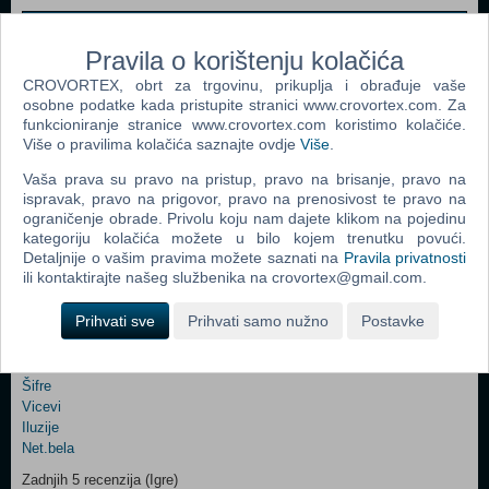
Webshop newsletter
Pravila o korištenju kolačića
Ime i prezime
CROVORTEX, obrt za trgovinu, prikuplja i obrađuje vaše
osobne podatke kada pristupite stranici www.crovortex.com. Za
funkcioniranje stranice www.crovortex.com koristimo kolačiće.
Više o pravilima kolačića saznajte ovdje
Više
.
Vaš email
Vaša prava su pravo na pristup, pravo na brisanje, pravo na
ispravak, pravo na prigovor, pravo na prenosivost te pravo na
ograničenje obrade. Privolu koju nam dajete klikom na pojedinu
kategoriju kolačića možete u bilo kojem trenutku povući.
Control
Odjava
Detaljnije o vašim pravima možete saznati na
Pravila privatnosti
Prijavi me
Field
ili kontaktirajte našeg službenika na crovortex@gmail.com.
One
Newsletter
Prihvati sve
Prihvati samo nužno
Postavke
Ova stranica i njen sadržaj su © Copyright 2001 - 2026 by CroVortex.
Zabava
Šifre
Control
Vicevi
Field
Iluzije
Two
Net.bela
Newsletter
Zadnjih 5 recenzija (Igre)