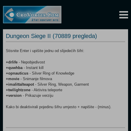
Dungeon Siege II (70889 pregleda)
Stisnite Enter i upišite jednu od slijedećih šifri:
+drlife
- Nepobjedivost
+quwhba
- Instant kill
+opnauticus
- Silver Ring of Knowledge
+movie
- Snimanje filmova
+imalittalteapot
- Silver Ring, Weapon, Garment
+twilightzone
- Aktivira teleporte
+version
- Prikazuje verziju
Kako bi deaktivirali pojedinu šifru umjesto + napišite - (minus).