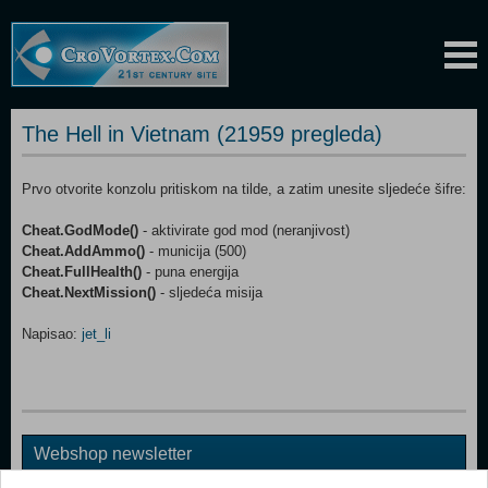
The Hell in Vietnam (21959 pregleda)
Prvo otvorite konzolu pritiskom na tilde, a zatim unesite sljedeće šifre:
Cheat.GodMode()
- aktivirate god mod (neranjivost)
Cheat.AddAmmo()
- municija (500)
Cheat.FullHealth()
- puna energija
Cheat.NextMission()
- sljedeća misija
Napisao:
jet_li
Webshop newsletter