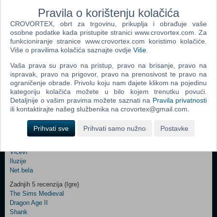
Ime i prezime
Pravila o korištenju kolačića
CROVORTEX, obrt za trgovinu, prikuplja i obrađuje vaše
osobne podatke kada pristupite stranici www.crovortex.com. Za
funkcioniranje stranice www.crovortex.com koristimo kolačiće.
Vaš email
Više o pravilima kolačića saznajte ovdje
Više
.
Vaša prava su pravo na pristup, pravo na brisanje, pravo na
ispravak, pravo na prigovor, pravo na prenosivost te pravo na
ograničenje obrade. Privolu koju nam dajete klikom na pojedinu
Control
Odjava
Prijavi me
kategoriju kolačića možete u bilo kojem trenutku povući.
Field
Detaljnije o vašim pravima možete saznati na
Pravila privatnosti
One
ili kontaktirajte našeg službenika na crovortex@gmail.com.
Newsletter
Ova stranica i njen sadržaj su © Copyright 2001 - 2026 by CroVortex.
Prihvati sve
Prihvati samo nužno
Postavke
Zabava
Šifre
Control
Vicevi
Field
Iluzije
Two
Net.bela
Newsletter
Zadnjih 5 recenzija (Igre)
The Sims Medieval
Dragon Age II
Shank
Control