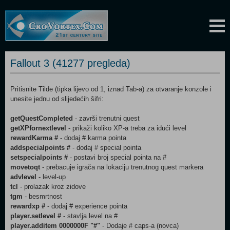
Fallout 3 (41277 pregleda)
Pritisnite Tilde (tipka lijevo od 1, iznad Tab-a) za otvaranje konzole i
unesite jednu od slijedećih šifri:
getQuestCompleted
- završi trenutni quest
getXPfornextlevel
- prikaži koliko XP-a treba za idući level
rewardKarma #
- dodaj # karma pointa
addspecialpoints #
- dodaj # special pointa
setspecialpoints #
- postavi broj special pointa na #
movetoqt
- prebacuje igrača na lokaciju trenutnog quest markera
advlevel
- level-up
tcl
- prolazak kroz zidove
tgm
- besmrtnost
rewardxp #
- dodaj # experience pointa
player.setlevel #
- stavlja level na #
player.additem 0000000F "#"
- Dodaje # caps-a (novca)