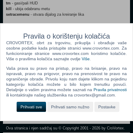
tm
- gasi/pali HUD
kill
- ubija odabranu metu
setracemenu
- otvara dijalog za kreiranje lika
Pravila o korištenju kolačića
CROVORTEX, obrt za trgovinu, prikuplja i obrađuje vaše
Webshop newsletter
osobne podatke kada pristupite stranici www.crovortex.com. Za
funkcioniranje stranice www.crovortex.com koristimo kolačiće.
Ime i prezime
Više o pravilima kolačića saznajte ovdje
Više
.
Vaša prava su pravo na pristup, pravo na brisanje, pravo na
ispravak, pravo na prigovor, pravo na prenosivost te pravo na
ograničenje obrade. Privolu koju nam dajete klikom na pojedinu
Vaš email
kategoriju kolačića možete u bilo kojem trenutku povući.
Detaljnije o vašim pravima možete saznati na
Pravila privatnosti
ili kontaktirajte našeg službenika na crovortex@gmail.com.
Prihvati sve
Prihvati samo nužno
Postavke
Control
Odjava
Prijavi me
Field
One
Newsletter
Ova stranica i njen sadržaj su © Copyright 2001 - 2026 by CroVortex.