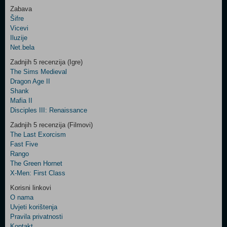
Zabava
Šifre
Control
Vicevi
Field
Iluzije
Two
Net.bela
Newsletter
Zadnjih 5 recenzija (Igre)
The Sims Medieval
Dragon Age II
Shank
Control
Mafia II
Field
Disciples III: Renaissance
Three
Newsletter
Zadnjih 5 recenzija (Filmovi)
The Last Exorcism
Fast Five
Rango
The Green Hornet
X-Men: First Class
Korisni linkovi
O nama
Uvjeti korištenja
Pravila privatnosti
Kontakt