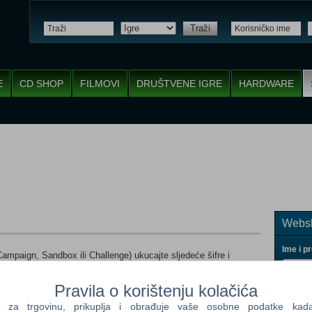
Traži
E
CD SHOP
FILMOVI
DRUŠTVENE IGRE
HARDWARE
Websh
Ime i p
, Campaign, Sandbox ili Challenge) ukucajte sljedeće šifre i
Pravila o korištenju kolačića
a trgovinu, prikuplja i obrađuje vaše osobne podatke kada p
Vaš ema
građuju