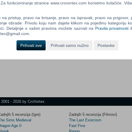
a funkcioniranje stranice www.crovortex.com koristimo kolačiće. Više
re
na pristup, pravo na brisanje, pravo na ispravak, pravo na prigovor,
Control
enje obrade. Privolu koju nam dajete klikom na pojedinu kategoriju ko
Prij
Field
ći. Detaljnije o vašim pravima možete saznati na
Pravila privatnosti
i
One
ortex@gmail.com.
Newsle
Prihvati sve
Prihvati samo nužno
Postavke
Control
Field
Two
Newsle
t 2001 - 2026 by CroVortex.
Control
Field
Three
adnjih 5 recenzija (Igre)
Zadnjih 5 recenzija (Filmovi)
Newsle
The Sims Medieval
The Last Exorcism
Dragon Age II
Fast Five
Shank
Rango