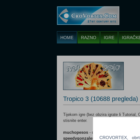
HOME
RAZNO
IGRE
IGRAČK
Tropico 3 (10688 pregleda)
Tijekom igre (bez obzira igrate li Tutorial
stisnite enter.
muchopesos
- dobijete $100,000
CROVORTEX, obrt z
speedygonzales
- građevine se odmah iz