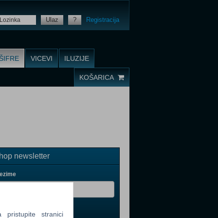
Ulaz
?
Registracija
ŠIFRE
VICEVI
ILUZIJE
KOŠARICA
op newsletter
rezime
ristupite stranici
il