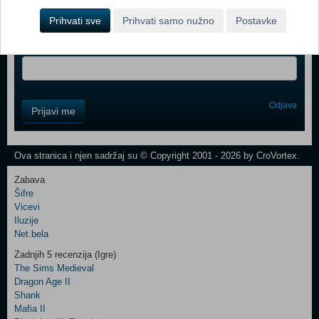
Prihvati sve
Prihvati samo nužno
Postavke
Vaš email
Control
Odjava
Prijavi me
Field
One
Newsletter
Ova stranica i njen sadržaj su © Copyright 2001 - 2026 by CroVortex.
Zabava
Šifre
Control
Vicevi
Field
Iluzije
Two
Net.bela
Newsletter
Zadnjih 5 recenzija (Igre)
The Sims Medieval
Dragon Age II
Shank
Control
Mafia II
Field