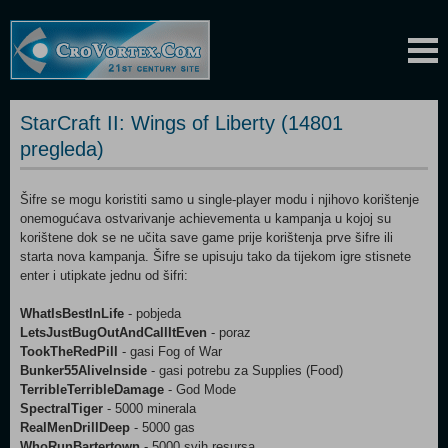
StarCraft II: Wings of Liberty (14801
pregleda)
Šifre se mogu koristiti samo u single-player modu i njihovo korištenje
onemogućava ostvarivanje achievementa u kampanja u kojoj su
korištene dok se ne učita save game prije korištenja prve šifre ili
starta nova kampanja. Šifre se upisuju tako da tijekom igre stisnete
enter i utipkate jednu od šifri:
WhatIsBestInLife
- pobjeda
LetsJustBugOutAndCallItEven
- poraz
TookTheRedPill
- gasi Fog of War
Bunker55AliveInside
- gasi potrebu za Supplies (Food)
TerribleTerribleDamage
- God Mode
SpectralTiger
- 5000 minerala
RealMenDrillDeep
- 5000 gas
WhoRunBartertown
- 5000 svih resursa