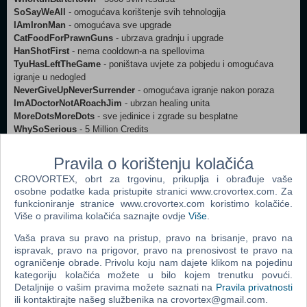
SoSayWeAll
- omogućava korištenje svih tehnologija
IAmIronMan
- omogućava sve upgrade
CatFoodForPrawnGuns
- ubrzava gradnju i upgrade
HanShotFirst
- nema cooldown-a na spellovima
TyuHasLeftTheGame
- poništava uvjete za pobjedu i omogućava
igranje u nedogled
NeverGiveUpNeverSurrender
- omogućava igranje nakon poraza
ImADoctorNotARoachJim
- ubrzan healing unita
MoreDotsMoreDots
- sve jedinice i zgrade su besplatne
WhySoSerious
- 5 Million Credits
LeaveYourSleep
- otvara sve misije
EyeOfSauron
- otvara sve animacije
Pravila o korištenju kolačića
StayClassyMarSara
- otvara sve UNN TV News Broadcaste
CROVORTEX, obrt za trgovinu, prikuplja i obrađuje vaše
HoradricCube
- otvara sve Research opcije
osobne podatke kada pristupite stranici www.crovortex.com. Za
Jaynestown
- 5000 Terrazina
funkcioniranje stranice www.crovortex.com koristimo kolačiće.
Više o pravilima kolačića saznajte ovdje
Više
.
Vaša prava su pravo na pristup, pravo na brisanje, pravo na
ispravak, pravo na prigovor, pravo na prenosivost te pravo na
ograničenje obrade. Privolu koju nam dajete klikom na pojedinu
Webshop newsletter
kategoriju kolačića možete u bilo kojem trenutku povući.
Detaljnije o vašim pravima možete saznati na
Pravila privatnosti
Ime i prezime
ili kontaktirajte našeg službenika na crovortex@gmail.com.