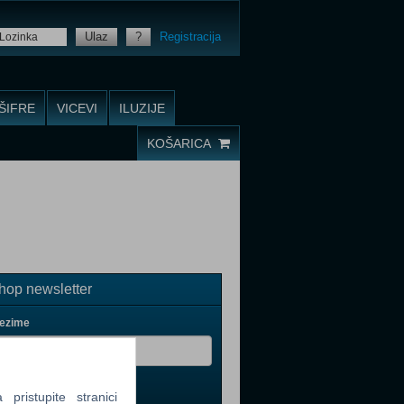
Ulaz
?
Registracija
ŠIFRE
VICEVI
ILUZIJE
KOŠARICA
op newsletter
rezime
ristupite stranici
il