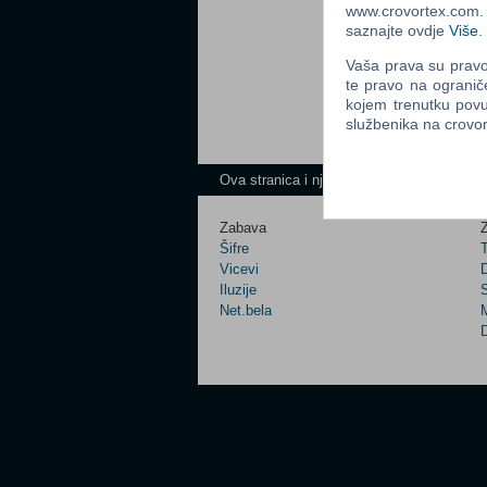
www.crovortex.com. Z
saznajte ovdje
Više
.
Vaša prava su pravo 
te pravo na ogranič
kojem trenutku povu
službenika na crov
Ova stranica i njen sadržaj su © Copyrigh
Zabava
Z
Šifre
Vicevi
Iluzije
Net.bela
M
D