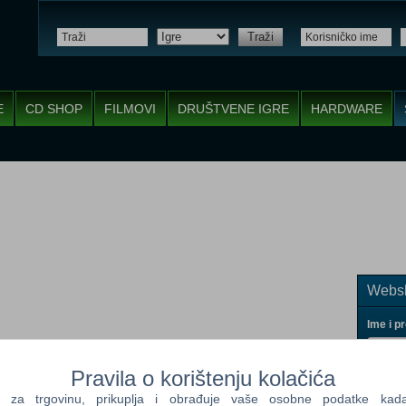
Traži
E
CD SHOP
FILMOVI
DRUŠTVENE IGRE
HARDWARE
Websh
Ime i p
Pravila o korištenju kolačića
a trgovinu, prikuplja i obrađuje vaše osobne podatke kada p
Vaš ema