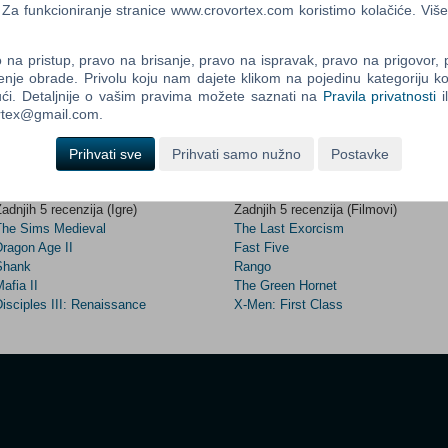
a funkcioniranje stranice www.crovortex.com koristimo kolačiće. Više
na pristup, pravo na brisanje, pravo na ispravak, pravo na prigovor,
Control
enje obrade. Privolu koju nam dajete klikom na pojedinu kategoriju ko
Prij
Field
ći. Detaljnije o vašim pravima možete saznati na
Pravila privatnosti
i
One
ortex@gmail.com.
Newsle
Prihvati sve
Prihvati samo nužno
Postavke
t 2001 - 2026 by CroVortex.
adnjih 5 recenzija (Igre)
Zadnjih 5 recenzija (Filmovi)
Control
The Sims Medieval
The Last Exorcism
Field
Two
Dragon Age II
Fast Five
Newsle
Shank
Rango
afia II
The Green Hornet
isciples III: Renaissance
X-Men: First Class
Control
Field
Three
Newsle