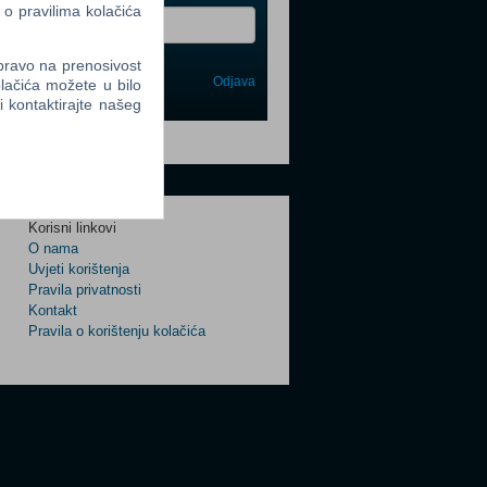
 o pravilima kolačića
 pravo na prenosivost
Odjava
lačića možete u bilo
avi me
li kontaktirajte našeg
tter
Korisni linkovi
O nama
Uvjeti korištenja
tter
Pravila privatnosti
Kontakt
Pravila o korištenju kolačića
tter