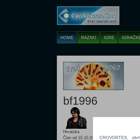
HOME
RAZNO
IGRE
IGRAČK
bf1996
Hrvatska
CROVORTEX, obrt z
Član od 15.10.2008.