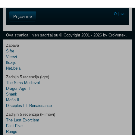
Control
Odjava
Prijavi me
Field
One
Newsletter
Ova stranica i njen sadržaj su © Copyright 2001 - 2026 by CroVortex.
Zabava
Šifre
Control
Vicevi
Field
Iluzije
Two
Net.bela
Newsletter
Zadnjih 5 recenzija (Igre)
The Sims Medieval
Dragon Age II
Shank
Control
Mafia II
Field
Disciples III: Renaissance
Three
Newsletter
Zadnjih 5 recenzija (Filmovi)
The Last Exorcism
Fast Five
Rango