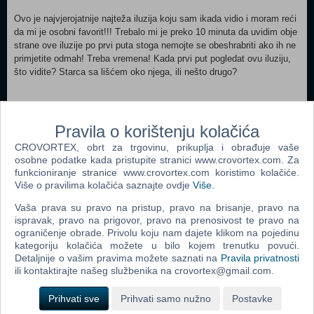
Ovo je najvjerojatnije najteža iluzija koju sam ikada vidio i moram reći
da mi je osobni favorit!!! Trebalo mi je preko 10 minuta da uvidim obje
strane ove iluzije po prvi puta stoga nemojte se obeshrabriti ako ih ne
primjetite odmah! Treba vremena! Kada prvi put pogledat ovu iluziju,
što vidite? Starca sa lišćem oko njega, ili nešto drugo?
ZaljubljeniPar/Starac iluzija
Pravila o korištenju kolačića
CROVORTEX, obrt za trgovinu, prikuplja i obrađuje vaše
osobne podatke kada pristupite stranici www.crovortex.com. Za
funkcioniranje stranice www.crovortex.com koristimo kolačiće.
Više o pravilima kolačića saznajte ovdje
Više
.
Webshop newsletter
Vaša prava su pravo na pristup, pravo na brisanje, pravo na
ispravak, pravo na prigovor, pravo na prenosivost te pravo na
Ime i prezime
ograničenje obrade. Privolu koju nam dajete klikom na pojedinu
kategoriju kolačića možete u bilo kojem trenutku povući.
Detaljnije o vašim pravima možete saznati na
Pravila privatnosti
ili kontaktirajte našeg službenika na crovortex@gmail.com.
Vaš email
Prihvati sve
Prihvati samo nužno
Postavke