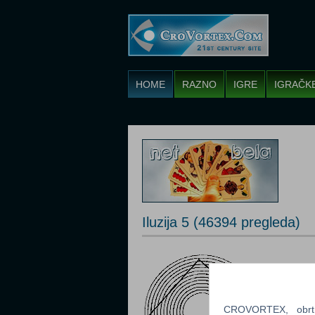
HOME
RAZNO
IGRE
IGRAČK
Iluzija 5 (46394 pregleda)
CROVORTEX, obrt z