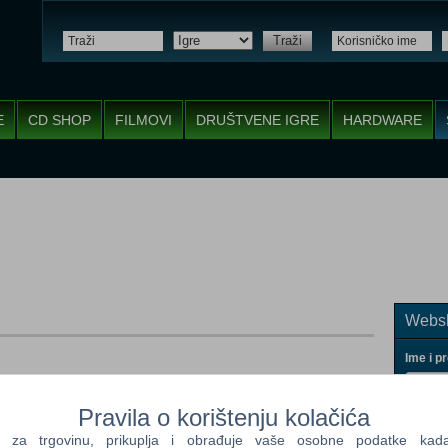
Traži
E
CD SHOP
FILMOVI
DRUŠTVENE IGRE
HARDWARE
Websh
Ime i p
Pravila o korištenju kolačića
a trgovinu, prikuplja i obrađuje vaše osobne podatke kada p
Vaš ema