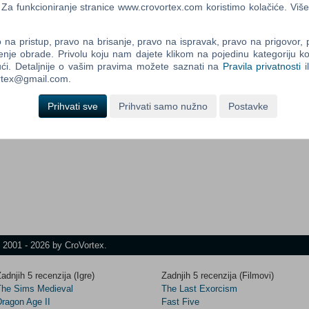
a funkcioniranje stranice www.crovortex.com koristimo kolačiće. Više
na pristup, pravo na brisanje, pravo na ispravak, pravo na prigovor,
Control
enje obrade. Privolu koju nam dajete klikom na pojedinu kategoriju ko
Prij
Field
ći. Detaljnije o vašim pravima možete saznati na
Pravila privatnosti
i
One
ortex@gmail.com.
Newsle
? Čekaj, to je nemoguće! Vjerovali ili ne stranice su ravne da
Prihvati sve
Prihvati samo nužno
Postavke
ogledajte kocku pod kutom pa se sami uvjerite!!!
Control
Field
Two
Newsle
Control
t 2001 - 2026 by CroVortex.
Field
Three
adnjih 5 recenzija (Igre)
Zadnjih 5 recenzija (Filmovi)
Newsle
The Sims Medieval
The Last Exorcism
Dragon Age II
Fast Five