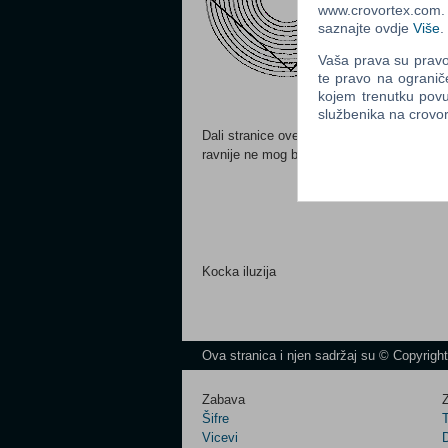
www.crovortex.com. Z
saznajte ovdje
Više
.
Vaša prava su pravo 
te pravo na ogranič
kojem trenutku povu
službenika na crov
Dali stranice ove kocke izgledaju savinute
ravnije ne mog biti. Ako mi ne vjerujete p
Kocka iluzija
Ova stranica i njen sadržaj su © Copyrigh
Zabava
Z
Šifre
Vicevi