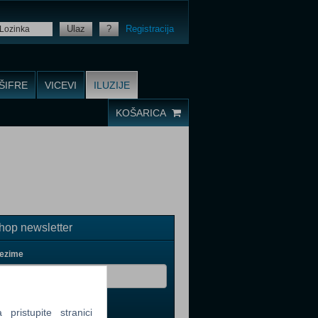
Ulaz
?
Registracija
ŠIFRE
VICEVI
ILUZIJE
KOŠARICA
op newsletter
rezime
ristupite stranici
il