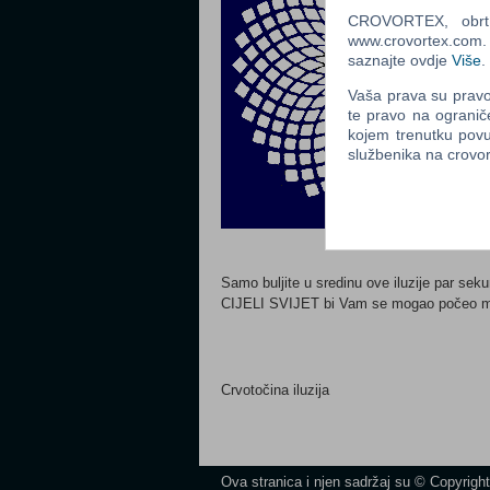
CROVORTEX, obrt z
www.crovortex.com. Z
saznajte ovdje
Više
.
Vaša prava su pravo 
te pravo na ogranič
kojem trenutku povu
službenika na crov
Samo buljite u sredinu ove iluzije par sekun
CIJELI SVIJET bi Vam se mogao počeo mic
Crvotočina iluzija
Ova stranica i njen sadržaj su © Copyrigh