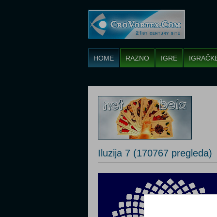
HOME
RAZNO
IGRE
IGRAČK
Iluzija 7 (170767 pregleda)