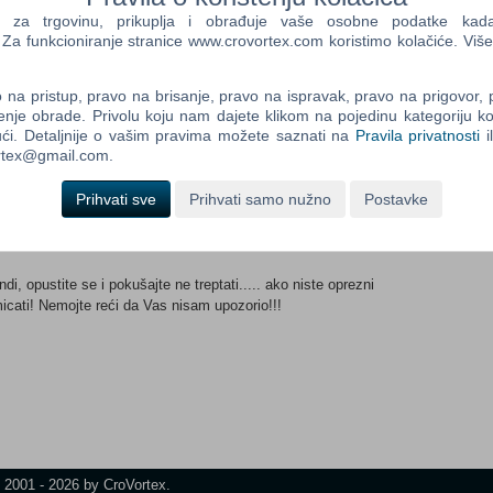
a trgovinu, prikuplja i obrađuje vaše osobne podatke kada p
a funkcioniranje stranice www.crovortex.com koristimo kolačiće. Više
Control
Prij
na pristup, pravo na brisanje, pravo na ispravak, pravo na prigovor,
Field
enje obrade. Privolu koju nam dajete klikom na pojedinu kategoriju ko
One
ći. Detaljnije o vašim pravima možete saznati na
Pravila privatnosti
i
Newsle
ortex@gmail.com.
Prihvati sve
Prihvati samo nužno
Postavke
Control
Field
Two
di, opustite se i pokušajte ne treptati..... ako niste oprezni
Newsle
ati! Nemojte reći da Vas nisam upozorio!!!
Control
Field
Three
Newsle
t 2001 - 2026 by CroVortex.