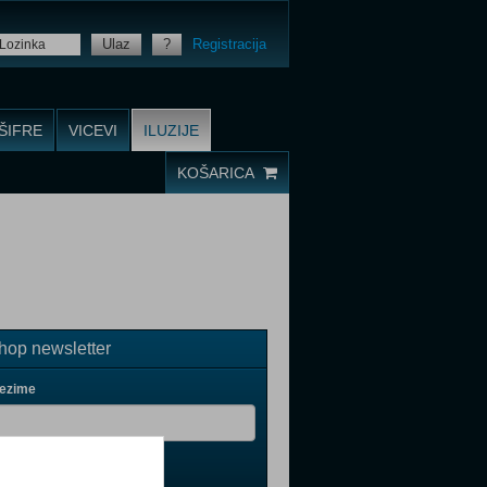
Ulaz
?
Registracija
ŠIFRE
VICEVI
ILUZIJE
KOŠARICA
op newsletter
rezime
il