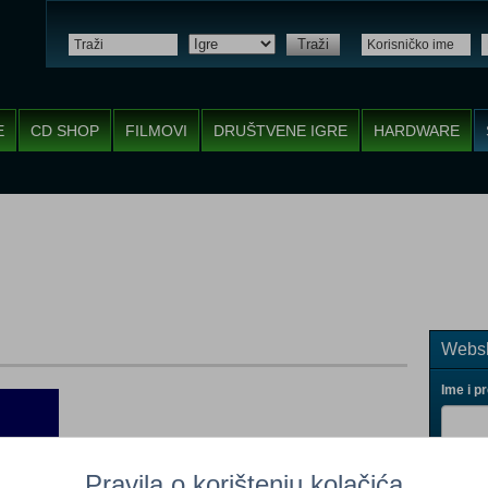
Traži
E
CD SHOP
FILMOVI
DRUŠTVENE IGRE
HARDWARE
Websh
Ime i p
Pravila o korištenju kolačića
Vaš ema