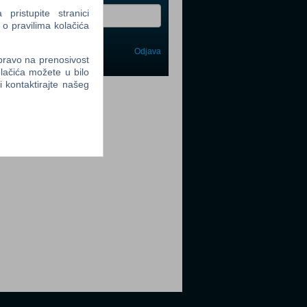
ristupite stranici
 o pravilima kolačića
Odjava
avi me
 pravo na prenosivost
lačića možete u bilo
li kontaktirajte našeg
tter
tter
tter