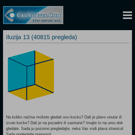
Iluzija 13 (40815 pregleda)
Na koliko načina možete gledati ovu kocku? Dali je plavo unutar ili
izvan kocke? Dali je na pozadini ili sastrane? Imajte to na umu dok
gledate. Sada ju pozorno pregledajte, neka Vas vodi plava stranica!
Sada pogledajte ponovno!