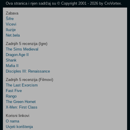
Ova stranica i njen sadržaj su © Copyright 2001 - 2026 by CroVortex.
Zabava
Šifre
Control
Vicevi
Field
Iluzije
Two
Net.bela
Newsletter
Zadnjih 5 recenzija (Igre)
The Sims Medieval
Dragon Age II
Shank
Control
Mafia II
Field
Disciples III: Renaissance
Three
Newsletter
Zadnjih 5 recenzija (Filmovi)
The Last Exorcism
Fast Five
Rango
The Green Hornet
X-Men: First Class
Korisni linkovi
O nama
Uvjeti korištenja