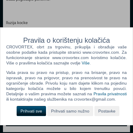
Iluzija kocke
Pravila o korištenju kolačića
CROVORTEX, obrt za trgovinu, prikuplja i obrađuje vaše
osobne podatke kada pristupite stranici www.crovortex.com. Za
Webshop newsletter
funkcioniranje stranice www.crovortex.com koristimo kolačiće.
Više o pravilima kolačića saznajte ovdje
Više
.
Ime i prezime
Vaša prava su pravo na pristup, pravo na brisanje, pravo na
ispravak, pravo na prigovor, pravo na prenosivost te pravo na
ograničenje obrade. Privolu koju nam dajete klikom na pojedinu
kategoriju kolačića možete u bilo kojem trenutku povući.
Vaš email
Detaljnije o vašim pravima možete saznati na
Pravila privatnosti
ili kontaktirajte našeg službenika na crovortex@gmail.com.
Prihvati sve
Prihvati samo nužno
Postavke
Control
Odjava
Prijavi me
Field
One
Newsletter