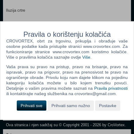
Iluzija crtre
Pravila o korištenju kolačića
CROVORTEX, obrt za trgovinu, prikuplja i obrađuje vaše
Webshop newsletter
osobne podatke kada pristupite stranici www.crovortex.com. Za
funkcioniranje stranice www.crovortex.com koristimo kolačiće.
Ime i prezime
Više o pravilima kolačića saznajte ovdje
Više
.
Vaša prava su pravo na pristup, pravo na brisanje, pravo na
ispravak, pravo na prigovor, pravo na prenosivost te pravo na
ograničenje obrade. Privolu koju nam dajete klikom na pojedinu
Vaš email
kategoriju kolačića možete u bilo kojem trenutku povući.
Detaljnije o vašim pravima možete saznati na
Pravila privatnosti
ili kontaktirajte našeg službenika na crovortex@gmail.com.
Control
Odjava
Prihvati sve
Prihvati samo nužno
Postavke
Prijavi me
Field
One
Newsletter
Ova stranica i njen sadržaj su © Copyright 2001 - 2026 by CroVortex.