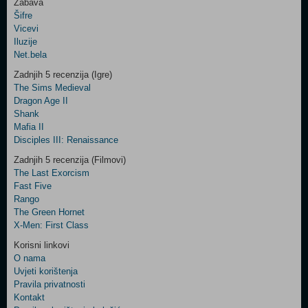
Zabava
Šifre
Control
Vicevi
Field
Iluzije
Two
Net.bela
Newsletter
Zadnjih 5 recenzija (Igre)
The Sims Medieval
Dragon Age II
Shank
Control
Mafia II
Field
Disciples III: Renaissance
Three
Newsletter
Zadnjih 5 recenzija (Filmovi)
The Last Exorcism
Fast Five
Rango
The Green Hornet
X-Men: First Class
Korisni linkovi
O nama
Uvjeti korištenja
Pravila privatnosti
Kontakt