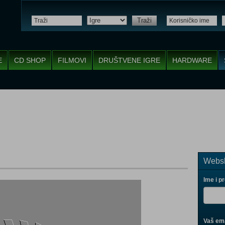
Traži
E
CD SHOP
FILMOVI
DRUŠTVENE IGRE
HARDWARE
Websh
Ime i p
Vaš ema