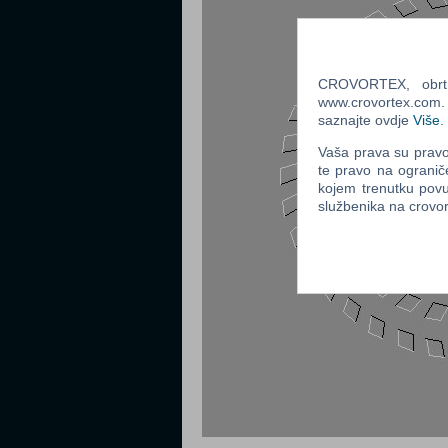
CROVORTEX, obrt z
www.crovortex.com. Z
saznajte ovdje
Više
.
Vaša prava su pravo 
te pravo na ogranič
kojem trenutku povu
službenika na crov