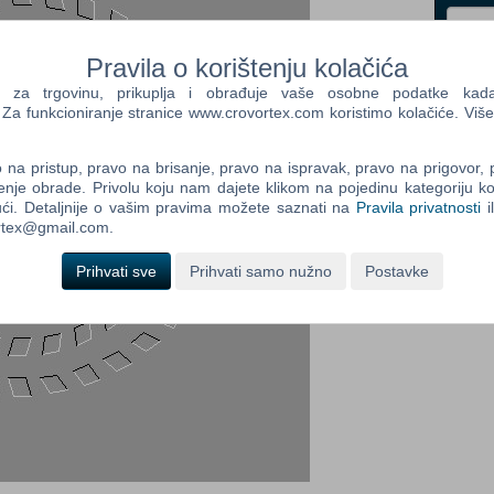
Pravila o korištenju kolačića
Control
Prij
a trgovinu, prikuplja i obrađuje vaše osobne podatke kada p
Field
a funkcioniranje stranice www.crovortex.com koristimo kolačiće. Više
One
Newsle
na pristup, pravo na brisanje, pravo na ispravak, pravo na prigovor,
enje obrade. Privolu koju nam dajete klikom na pojedinu kategoriju ko
ći. Detaljnije o vašim pravima možete saznati na
Pravila privatnosti
i
ortex@gmail.com.
Control
Field
Prihvati sve
Prihvati samo nužno
Postavke
Two
Newsle
Control
Field
Three
Newsle