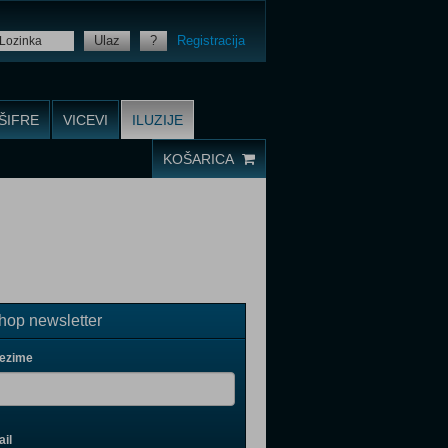
Ulaz
?
Registracija
ŠIFRE
VICEVI
ILUZIJE
KOŠARICA
op newsletter
rezime
il