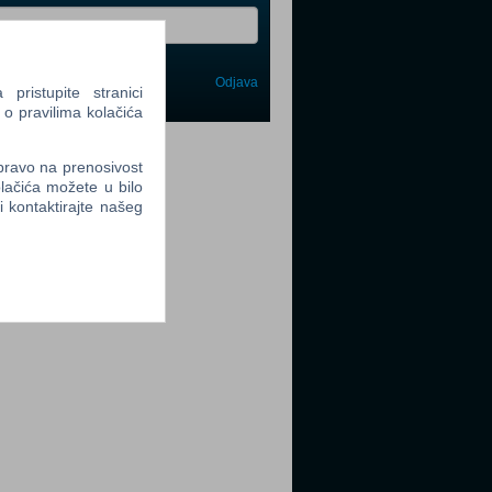
Odjava
avi me
ristupite stranici
 o pravilima kolačića
tter
 pravo na prenosivost
lačića možete u bilo
li kontaktirajte našeg
tter
tter