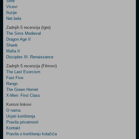
Šifre
Control
Vicevi
Field
Iluzije
Two
Net.bela
Newsletter
Zadnjih 5 recenzija (Igre)
The Sims Medieval
Dragon Age II
Shank
Control
Mafia II
Field
Disciples III: Renaissance
Three
Newsletter
Zadnjih 5 recenzija (Filmovi)
The Last Exorcism
Fast Five
Rango
The Green Hornet
X-Men: First Class
Korisni linkovi
O nama
Uvjeti korištenja
Pravila privatnosti
Kontakt
Pravila o korištenju kolačića