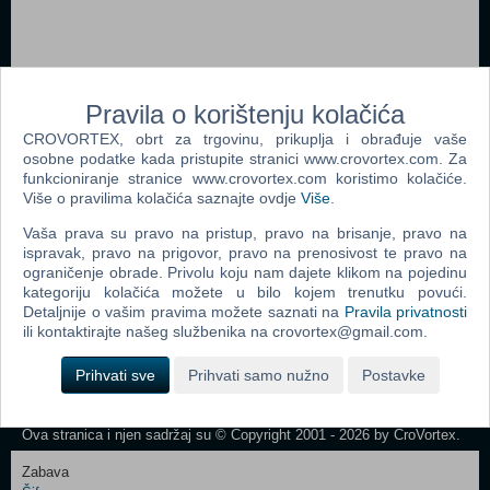
Pravila o korištenju kolačića
Webshop newsletter
CROVORTEX, obrt za trgovinu, prikuplja i obrađuje vaše
osobne podatke kada pristupite stranici www.crovortex.com. Za
funkcioniranje stranice www.crovortex.com koristimo kolačiće.
Ime i prezime
Više o pravilima kolačića saznajte ovdje
Više
.
Vaša prava su pravo na pristup, pravo na brisanje, pravo na
ispravak, pravo na prigovor, pravo na prenosivost te pravo na
Vaš email
ograničenje obrade. Privolu koju nam dajete klikom na pojedinu
kategoriju kolačića možete u bilo kojem trenutku povući.
Detaljnije o vašim pravima možete saznati na
Pravila privatnosti
ili kontaktirajte našeg službenika na crovortex@gmail.com.
Control
Odjava
Prijavi me
Prihvati sve
Prihvati samo nužno
Postavke
Field
One
Newsletter
Ova stranica i njen sadržaj su © Copyright 2001 - 2026 by CroVortex.
Zabava