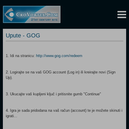
Upute - GOG
1. Idi na stranicu:
http://www.gog.com/redeem
2. Logirajte se na vaš GOG account (Log in) ili kreirajte novi (Sign
Up).
3. Ukucajte vaš kupljeni ključ i pritisnite gumb "Continue"
4. Igra je sada pridodana na vaš račun (account) te je možete skinuti i
igrati...