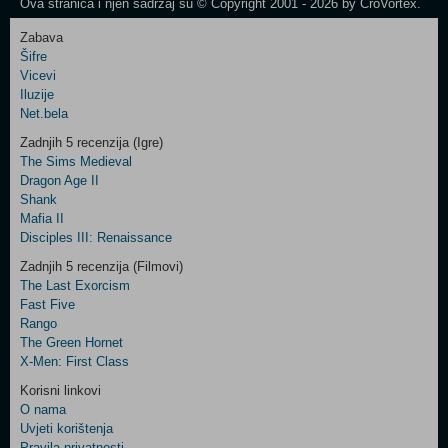
Ova stranica i njen sadržaj su © Copyright 2001 - 2026 by CroVortex.
Zabava
Šifre
Control
Vicevi
Field
Iluzije
Two
Net.bela
Newsletter
Zadnjih 5 recenzija (Igre)
The Sims Medieval
Dragon Age II
Shank
Control
Mafia II
Field
Disciples III: Renaissance
Three
Newsletter
Zadnjih 5 recenzija (Filmovi)
The Last Exorcism
Fast Five
Rango
The Green Hornet
X-Men: First Class
Korisni linkovi
O nama
Uvjeti korištenja
Pravila privatnosti