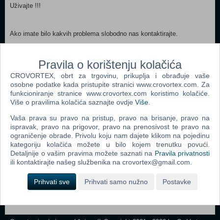
Uživajte !!!
Ako imate bilo kakvih problema slobodno nas kontaktirajte.
Pravila o korištenju kolačića
CROVORTEX, obrt za trgovinu, prikuplja i obrađuje vaše
osobne podatke kada pristupite stranici www.crovortex.com. Za
Webshop newsletter
funkcioniranje stranice www.crovortex.com koristimo kolačiće.
Više o pravilima kolačića saznajte ovdje
Više
.
Ime i prezime
Vaša prava su pravo na pristup, pravo na brisanje, pravo na
ispravak, pravo na prigovor, pravo na prenosivost te pravo na
ograničenje obrade. Privolu koju nam dajete klikom na pojedinu
kategoriju kolačića možete u bilo kojem trenutku povući.
Vaš email
Detaljnije o vašim pravima možete saznati na
Pravila privatnosti
ili kontaktirajte našeg službenika na crovortex@gmail.com.
Prihvati sve
Prihvati samo nužno
Postavke
Control
Odjava
Prijavi me
Field
One
Newsletter