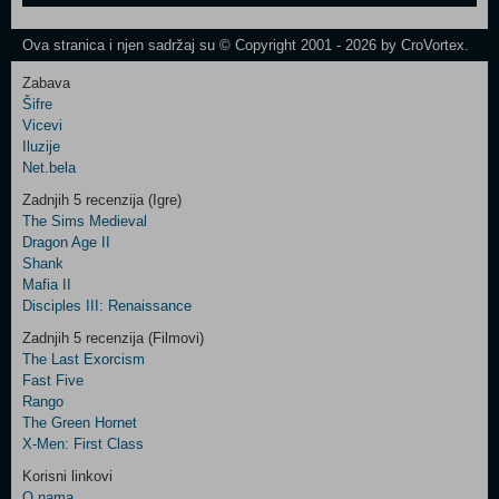
One
Newsletter
Ova stranica i njen sadržaj su © Copyright 2001 - 2026 by CroVortex.
Zabava
Šifre
Control
Vicevi
Field
Iluzije
Two
Net.bela
Newsletter
Zadnjih 5 recenzija (Igre)
The Sims Medieval
Dragon Age II
Shank
Control
Mafia II
Field
Disciples III: Renaissance
Three
Newsletter
Zadnjih 5 recenzija (Filmovi)
The Last Exorcism
Fast Five
Rango
The Green Hornet
X-Men: First Class
Korisni linkovi
O nama