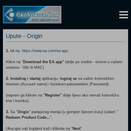
Upute - Origin
1.
Idi na:
https://www.ea.com/ea-app
.
Klikni na "
Download the EA app"
(dolje po sredini - ovisno o vašem
sistemu - Win ili MAC)
2. Instaliraj i startaj
aplikaciju,
logiraj se
sa vašim korisničkim
imenom (Account name) i lozinkom-passwordom (Password).
(napravi ga klikom na
"Register"
dolje lijevo ako nemaš korisničko
ime i lozinku).
3.
Sa "
Origin
" padajućeg menija (u gornjem lijevom kutu) izaberi "
Redeem Product Code...
",
Ukucajte vaš kupljeni kod i kliknite na "
Next
".