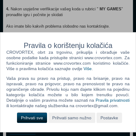
4.
Nakon uspješne verifikacije vašeg koda u rubrici "
MY GAMES
"
pronađite igru i počnite je skidati
Ako imate bilo kakvih problema slobodno nas kontaktirajte.
Pravila o korištenju kolačića
CROVORTEX, obrt za trgovinu, prikuplja i obrađuje vaše
osobne podatke kada pristupite stranici www.crovortex.com. Za
funkcioniranje stranice www.crovortex.com koristimo kolačiće.
Webshop newsletter
Više o pravilima kolačića saznajte ovdje
Više
.
Ime i prezime
Vaša prava su pravo na pristup, pravo na brisanje, pravo na
ispravak, pravo na prigovor, pravo na prenosivost te pravo na
ograničenje obrade. Privolu koju nam dajete klikom na pojedinu
kategoriju kolačića možete u bilo kojem trenutku povući.
Detaljnije o vašim pravima možete saznati na
Pravila privatnosti
Vaš email
ili kontaktirajte našeg službenika na crovortex@gmail.com.
Prihvati sve
Prihvati samo nužno
Postavke
Control
Odjava
Prijavi me
Field