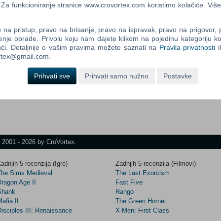
a funkcioniranje stranice www.crovortex.com koristimo kolačiće. Više
 polje. Kaže Mujo Hasi:
na pristup, pravo na brisanje, pravo na ispravak, pravo na prigovor,
Control
enje obrade. Privolu koju nam dajete klikom na pojedinu kategoriju ko
Prij
 maraka čovječe?!"
Field
ći. Detaljnije o vašim pravima možete saznati na
Pravila privatnosti
i
100 maraka sa 3 nule."
One
ortex@gmail.com.
Newsle
Prihvati sve
Prihvati samo nužno
Postavke
 ako ne čiste su!!
Control
Field
Two
Newsle
t 2001 - 2026 by CroVortex.
adnjih 5 recenzija (Igre)
Zadnjih 5 recenzija (Filmovi)
Control
The Sims Medieval
The Last Exorcism
Field
Dragon Age II
Fast Five
Three
Shank
Rango
Newsle
afia II
The Green Hornet
isciples III: Renaissance
X-Men: First Class