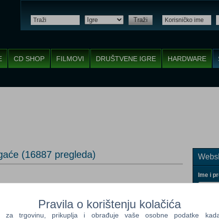
Traži
E
CD SHOP
FILMOVI
DRUŠTVENE IGRE
HARDWARE
 gaće (16887 pregleda)
Websh
Ime i p
Pravila o korištenju kolačića
a trgovinu, prikuplja i obrađuje vaše osobne podatke kada p
Vaš ema