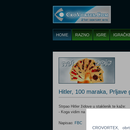
HOME
RAZNO
IGRE
IGRAČK
Hitler, 100 maraka, Prljave
Strpao Hitler židove u staklenik te kaže:
- Koga vidim na prozoru, mrtav!
Napisao:
FBC
CROVORTEX, obrt z