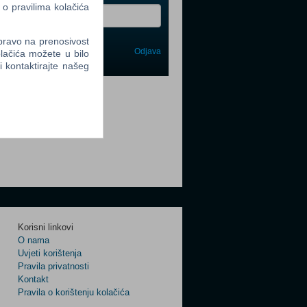
 o pravilima kolačića
 pravo na prenosivost
Odjava
lačića možete u bilo
avi me
li kontaktirajte našeg
tter
tter
Korisni linkovi
O nama
Uvjeti korištenja
Pravila privatnosti
tter
Kontakt
Pravila o korištenju kolačića