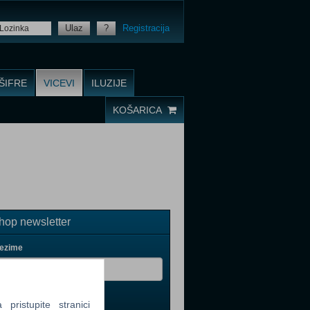
Ulaz
?
Registracija
ŠIFRE
VICEVI
ILUZIJE
KOŠARICA
op newsletter
rezime
ristupite stranici
il