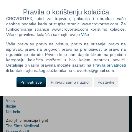
Pravila o korištenju kolačića
Ime i prezime
CROVORTEX, obrt za trgovinu, prikuplja i obrađuje vaše
osobne podatke kada pristupite stranici www.crovortex.com. Za
funkcioniranje stranice www.crovortex.com koristimo kolačiće.
Više o pravilima kolačića saznajte ovdje
Više
.
Vaš email
Vaša prava su pravo na pristup, pravo na brisanje, pravo na
ispravak, pravo na prigovor, pravo na prenosivost te pravo na
ograničenje obrade. Privolu koju nam dajete klikom na pojedinu
Control
Odjava
kategoriju kolačića možete u bilo kojem trenutku povući.
Prijavi me
Field
Detaljnije o vašim pravima možete saznati na
Pravila privatnosti
One
ili kontaktirajte našeg službenika na crovortex@gmail.com.
Newsletter
Ova stranica i njen sadržaj su © Copyright 2001 - 2026 by CroVortex.
Prihvati sve
Prihvati samo nužno
Postavke
Zabava
Šifre
Control
Vicevi
Field
Iluzije
Two
Net.bela
Newsletter
Zadnjih 5 recenzija (Igre)
The Sims Medieval
Dragon Age II