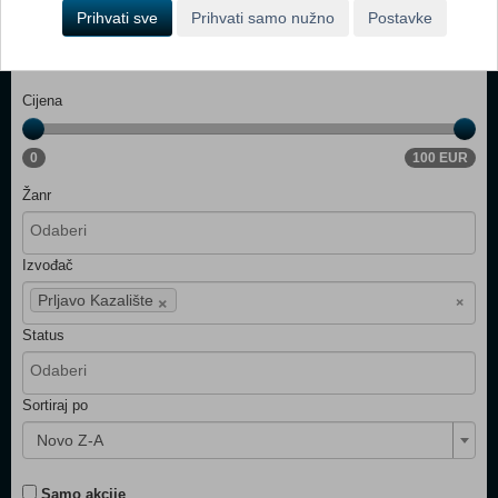
Prihvati sve
Prihvati samo nužno
Postavke
Cijena
0
100 EUR
Žanr
Izvođač
×
×
Prljavo Kazalište
Status
Sortiraj po
Novo Z-A
Samo akcije