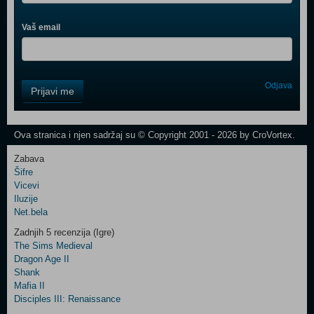
Vaš email
Control
Odjava
Prijavi me
Field
One
Newsletter
Ova stranica i njen sadržaj su © Copyright 2001 - 2026 by CroVortex.
Zabava
Šifre
Control
Vicevi
Field
Iluzije
Two
Net.bela
Newsletter
Zadnjih 5 recenzija (Igre)
The Sims Medieval
Dragon Age II
Shank
Control
Mafia II
Field
Disciples III: Renaissance
Three
Newsletter