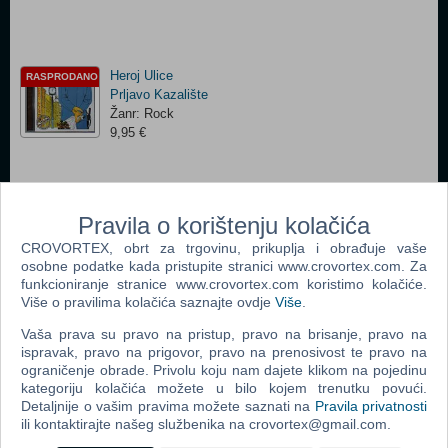
Heroj Ulice
RASPRODANO
Prljavo Kazalište
Žanr: Rock
9,95 €
Zaustavite Zemlju
RASPRODANO
Pravila o korištenju kolačića
Prljavo Kazalište
CROVORTEX, obrt za trgovinu, prikuplja i obrađuje vaše
Žanr: Rock
osobne podatke kada pristupite stranici www.crovortex.com. Za
9,95 €
funkcioniranje stranice www.crovortex.com koristimo kolačiće.
Više o pravilima kolačića saznajte ovdje
Više
.
Vaša prava su pravo na pristup, pravo na brisanje, pravo na
ispravak, pravo na prigovor, pravo na prenosivost te pravo na
Crno Bijeli Svijet
RASPRODANO
ograničenje obrade. Privolu koju nam dajete klikom na pojedinu
Prljavo Kazalište
kategoriju kolačića možete u bilo kojem trenutku povući.
Žanr: Rock
Detaljnije o vašim pravima možete saznati na
Pravila privatnosti
9,95 €
ili kontaktirajte našeg službenika na crovortex@gmail.com.