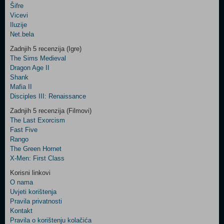
Šifre
Control
Vicevi
Field
Iluzije
Two
Net.bela
Newsletter
Zadnjih 5 recenzija (Igre)
The Sims Medieval
Dragon Age II
Shank
Control
Mafia II
Field
Disciples III: Renaissance
Three
Newsletter
Zadnjih 5 recenzija (Filmovi)
The Last Exorcism
Fast Five
Rango
The Green Hornet
X-Men: First Class
Korisni linkovi
O nama
Uvjeti korištenja
Pravila privatnosti
Kontakt
Pravila o korištenju kolačića