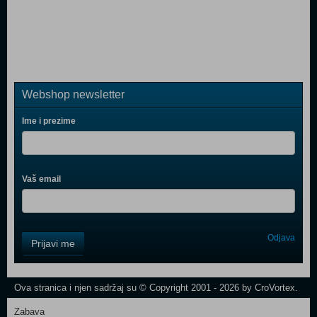
Webshop newsletter
Ime i prezime
Vaš email
Control
Odjava
Prijavi me
Field
One
Newsletter
Ova stranica i njen sadržaj su © Copyright 2001 - 2026 by CroVortex.
Zabava