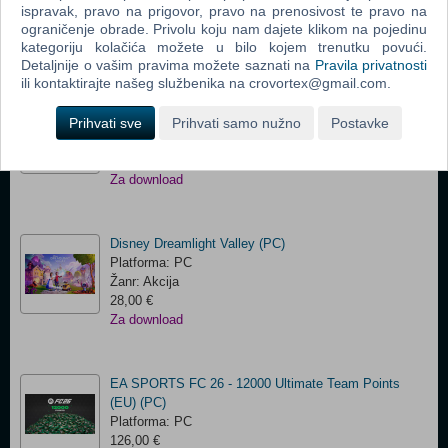
Žanr: Akcija
ispravak, pravo na prigovor, pravo na prenosivost te pravo na
12,00 €
ograničenje obrade. Privolu koju nam dajete klikom na pojedinu
Za download
kategoriju kolačića možete u bilo kojem trenutku povući.
Detaljnije o vašim pravima možete saznati na
Pravila privatnosti
ili kontaktirajte našeg službenika na crovortex@gmail.com.
Lords of the Fallen (Deluxe Edition) (PC)
Prihvati sve
Platforma: PC
Prihvati samo nužno
Postavke
Žanr: Akcija
14,00 €
Za download
Disney Dreamlight Valley (PC)
Platforma: PC
Žanr: Akcija
28,00 €
Za download
EA SPORTS FC 26 - 12000 Ultimate Team Points
(EU) (PC)
Platforma: PC
126,00 €