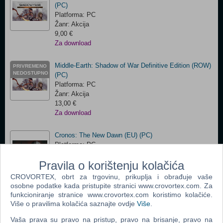
(PC)
Platforma: PC
Žanr: Akcija
9,00 €
Za download
Middle-Earth: Shadow of War Definitive Edition (ROW)
PRIVREMENO
NEDOSTUPNO
(PC)
Platforma: PC
Žanr: Akcija
13,00 €
Za download
Cronos: The New Dawn (EU) (PC)
Platforma: PC
Žanr: Akcija
Pravila o korištenju kolačića
36,00 €
Za download
CROVORTEX, obrt za trgovinu, prikuplja i obrađuje vaše
osobne podatke kada pristupite stranici www.crovortex.com. Za
funkcioniranje stranice www.crovortex.com koristimo kolačiće.
Više o pravilima kolačića saznajte ovdje
Više
.
Lords of the Fallen (PC)
Platforma: PC
Vaša prava su pravo na pristup, pravo na brisanje, pravo na