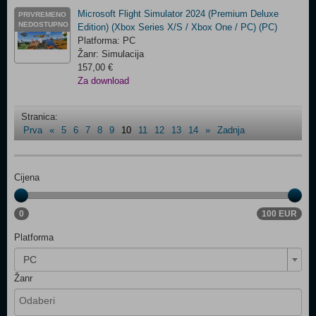
Microsoft Flight Simulator 2024 (Premium Deluxe
PRIVREMENO
NEDOSTUPNO
Edition) (Xbox Series X/S / Xbox One / PC) (PC)
Platforma: PC
Žanr: Simulacija
157,00 €
Za download
Stranica:
Prva
«
5
6
7
8
9
10
11
12
13
14
»
Zadnja
Cijena
0
100 EUR
Platforma
PC
Žanr