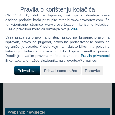
Novo Z-A
Pravila o korištenju kolačića
CROVORTEX, obrt za trgovinu, prikuplja i obrađuje vaše
Samo akcije
osobne podatke kada pristupite stranici www.crovortex.com. Za
funkcioniranje stranice www.crovortex.com koristimo kolačiće.
Više o pravilima kolačića saznajte ovdje
Više
.
Traži
Vaša prava su pravo na pristup, pravo na brisanje, pravo na
ispravak, pravo na prigovor, pravo na prenosivost te pravo na
ograničenje obrade. Privolu koju nam dajete klikom na pojedinu
kategoriju kolačića možete u bilo kojem trenutku povući.
Detaljnije o vašim pravima možete saznati na
Pravila privatnosti
ili kontaktirajte našeg službenika na crovortex@gmail.com.
Prihvati sve
Prihvati samo nužno
Postavke
Webshop newsletter