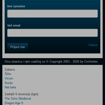
Ime i prezime
Vaš email
Control
Odjava
Prijavi me
Field
One
Newsletter
Ova stranica i njen sadržaj su © Copyright 2001 - 2026 by CroVortex.
Zabava
Šifre
Control
Vicevi
Field
Iluzije
Two
Net.bela
Newsletter
Zadnjih 5 recenzija (Igre)
The Sims Medieval
Dragon Age II