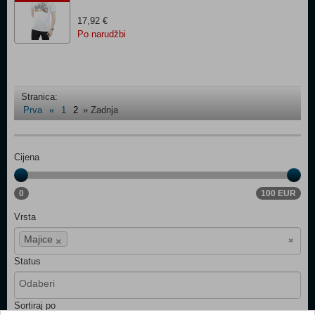
17,92 €
Po narudžbi
Stranica:
Prva
«
1
2
»
Zadnja
Cijena
0
100 EUR
Vrsta
×
×
Majice
Status
Sortiraj po