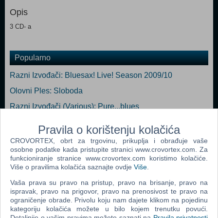
Opis
3 CD- a
Popularno
Razni Izvođači: Bluesax! Live! Season 2009/10
Olovni Ples: Sloboda
Razni Izvođači (Various): Pure...blues
Buddy Guy: Born To Play Guitar
Pravila o korištenju kolačića
Hendrix, Jimi Experience: Burning Of The Midnight Lamp
CROVORTEX, obrt za trgovinu, prikuplja i obrađuje vaše
Mono EP Vinyl
osobne podatke kada pristupite stranici www.crovortex.com. Za
funkcioniranje stranice www.crovortex.com koristimo kolačiće.
Razni Izvođači: Blueshand 65th Anniversary
Više o pravilima kolačića saznajte ovdje
Više
.
Vaša prava su pravo na pristup, pravo na brisanje, pravo na
ispravak, pravo na prigovor, pravo na prenosivost te pravo na
ograničenje obrade. Privolu koju nam dajete klikom na pojedinu
kategoriju kolačića možete u bilo kojem trenutku povući.
Detaljnije o vašim pravima možete saznati na
Pravila privatnosti