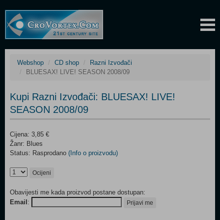
Webshop
CD shop
Razni Izvođači
BLUESAX! LIVE! SEASON 2008/09
Kupi Razni Izvođači: BLUESAX! LIVE!
SEASON 2008/09
Cijena: 3,85 €
Žanr: Blues
Status: Rasprodano
(Info o proizvodu)
Ocijeni
Obavijesti me kada proizvod postane dostupan:
Email
:
Prijavi me