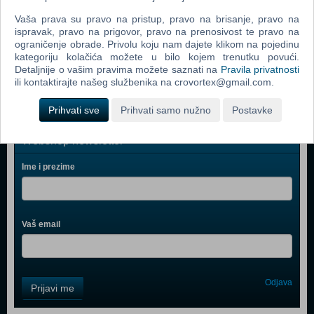
Prljavo Kazalište: Heroj Ulice
Vaša prava su pravo na pristup, pravo na brisanje, pravo na
ispravak, pravo na prigovor, pravo na prenosivost te pravo na
Prljavo Kazalište: Zaustavite Zemlju
ograničenje obrade. Privolu koju nam dajete klikom na pojedinu
kategoriju kolačića možete u bilo kojem trenutku povući.
Prljavo Kazalište: Rock Balade
Detaljnije o vašim pravima možete saznati na
Pravila privatnosti
ili kontaktirajte našeg službenika na crovortex@gmail.com.
Prihvati sve
Prihvati samo nužno
Postavke
Webshop newsletter
Ime i prezime
Vaš email
Control
Odjava
Prijavi me
Field
One