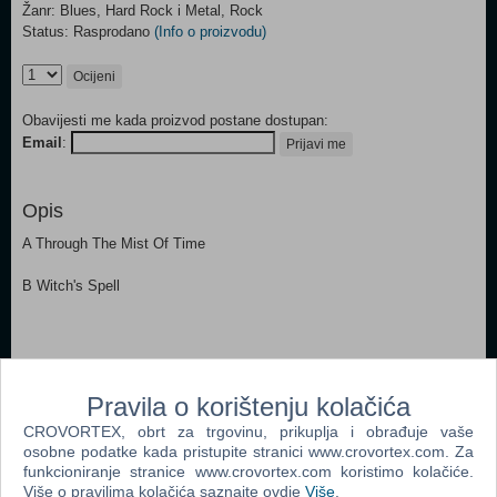
Žanr: Blues, Hard Rock i Metal, Rock
Status: Rasprodano
(Info o proizvodu)
Ocijeni
Obavijesti me kada proizvod postane dostupan:
Email
:
Prijavi me
Opis
A Through The Mist Of Time
B Witch's Spell
Popularno
Pravila o korištenju kolačića
Prljavo Kazalište: Devedeseta
CROVORTEX, obrt za trgovinu, prikuplja i obrađuje vaše
osobne podatke kada pristupite stranici www.crovortex.com. Za
Prljavo Kazalište
funkcioniranje stranice www.crovortex.com koristimo kolačiće.
Prljavo Kazalište: Crno Bijeli Svijet
Više o pravilima kolačića saznajte ovdje
Više
.