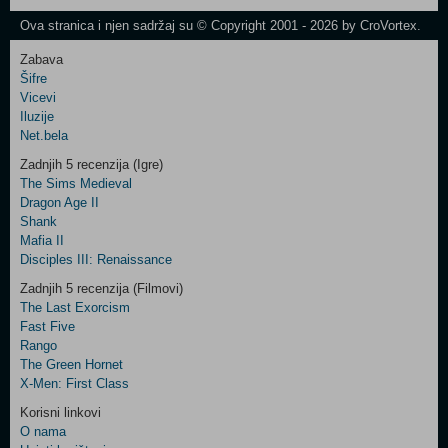
Newsletter
Ova stranica i njen sadržaj su © Copyright 2001 - 2026 by CroVortex.
Zabava
Šifre
Control
Vicevi
Field
Iluzije
Two
Net.bela
Newsletter
Zadnjih 5 recenzija (Igre)
The Sims Medieval
Dragon Age II
Shank
Control
Mafia II
Field
Disciples III: Renaissance
Three
Newsletter
Zadnjih 5 recenzija (Filmovi)
The Last Exorcism
Fast Five
Rango
The Green Hornet
X-Men: First Class
Korisni linkovi
O nama