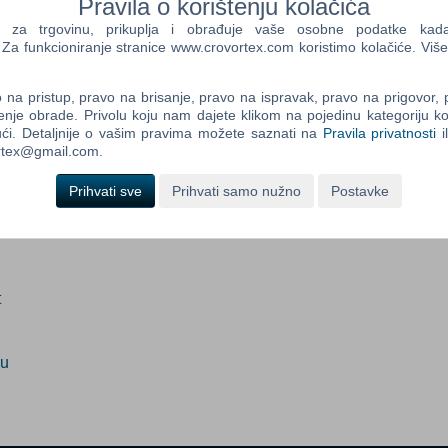
Pravila o korištenju kolačića
dano
(Info o proizvodu)
a trgovinu, prikuplja i obrađuje vaše osobne podatke kada p
a funkcioniranje stranice www.crovortex.com koristimo kolačiće. Više
Control
Prij
ada proizvod postane dostupan:
Field
na pristup, pravo na brisanje, pravo na ispravak, pravo na prigovor,
One
Prijavi me
enje obrade. Privolu koju nam dajete klikom na pojedinu kategoriju ko
Newsle
ći. Detaljnije o vašim pravima možete saznati na
Pravila privatnosti
i
ortex@gmail.com.
Prihvati sve
Prihvati samo nužno
Postavke
Control
Field
Two
Newsle
t
Control
ju
Field
Three
Newsle