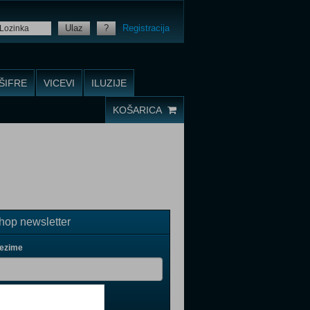
Ulaz
?
Registracija
ŠIFRE
VICEVI
ILUZIJE
KOŠARICA
op newsletter
rezime
il