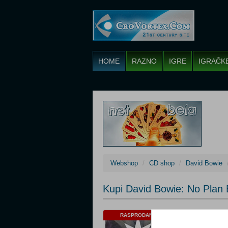
HOME
RAZNO
IGRE
IGRAČK
Webshop
CD shop
David Bowie
Kupi David Bowie: No Plan 
Cijena: 23,89 €
RASPRODANO
Žanr: Jazz, Roc