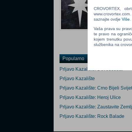
Status: Raspro
CROVORTEX, obrt z
www.crovortex.com. Z
Ocijeni
saznajte ovdje
Više
.
Obavijesti me k
Vaša prava su pravo 
Email
:
te pravo na ogranič
kojem trenutku povu
službenika na crov
Popularno
Prljavo Kazalište: Devedeseta
Prljavo Kazalište
Prljavo Kazalište: Crno Bijeli Svije
Prljavo Kazalište: Heroj Ulice
Prljavo Kazalište: Zaustavite Zeml
Prljavo Kazalište: Rock Balade