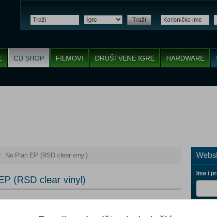
Traži
E
CD SHOP
FILMOVI
DRUŠTVENE IGRE
HARDWARE
Websh
No Plan EP (RSD clear vinyl)
Ime i p
EP (RSD clear vinyl)
k
Vaš ema