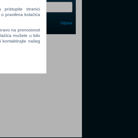
ristupite stranici
 o pravilima kolačića
Odjava
avi me
 pravo na prenosivost
lačića možete u bilo
tter
li kontaktirajte našeg
tter
tter