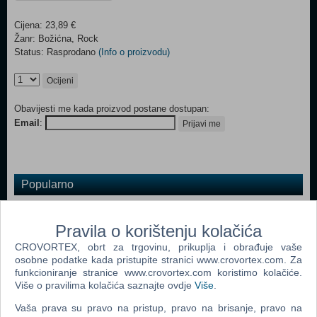
Cijena: 23,89 €
Žanr: Božićna, Rock
Status: Rasprodano
(Info o proizvodu)
Ocijeni
Obavijesti me kada proizvod postane dostupan:
Email
:
Prijavi me
Popularno
Prljavo Kazalište: Devedeseta
Pravila o korištenju kolačića
Prljavo Kazalište
CROVORTEX, obrt za trgovinu, prikuplja i obrađuje vaše
Prljavo Kazalište: Crno Bijeli Svijet
osobne podatke kada pristupite stranici www.crovortex.com. Za
funkcioniranje stranice www.crovortex.com koristimo kolačiće.
Prljavo Kazalište: Heroj Ulice
Više o pravilima kolačića saznajte ovdje
Više
.
Prljavo Kazalište: Zaustavite Zemlju
Vaša prava su pravo na pristup, pravo na brisanje, pravo na