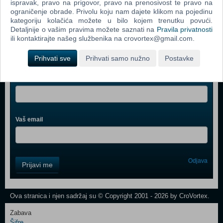
ispravak, pravo na prigovor, pravo na prenosivost te pravo na
Prljavo Kazalište: Rock Balade
ograničenje obrade. Privolu koju nam dajete klikom na pojedinu
kategoriju kolačića možete u bilo kojem trenutku povući.
Detaljnije o vašim pravima možete saznati na
Pravila privatnosti
ili kontaktirajte našeg službenika na crovortex@gmail.com.
Prihvati sve
Prihvati samo nužno
Postavke
Webshop newsletter
Ime i prezime
Vaš email
Control
Odjava
Prijavi me
Field
One
Newsletter
Ova stranica i njen sadržaj su © Copyright 2001 - 2026 by CroVortex.
Zabava
Šifre