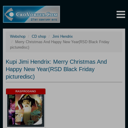
Webshop
CD shop
Jimi Hendrix
Merry Christmas And Happy New Year(RSD Black Friday
picturedisc)
Kupi Jimi Hendrix: Merry Christmas And
Happy New Year(RSD Black Friday
picturedisc)
RASPRODANO