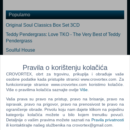
Popularno
Original Soul Classics Box Set 3CD
Teddy Pendergrass: Love TKO - The Very Best of Teddy
Pendergrass
Soulful House
Usher: Looking 4 Myself Deluxe Edition
Pravila o korištenju kolačića
Smokey Robinson: Smokey & Friends
CROVORTEX, obrt za trgovinu, prikuplja i obrađuje vaše
Twerk It Box Set Explicit Lyrics 3CD
osobne podatke kada pristupite stranici www.crovortex.com. Za
funkcioniranje stranice www.crovortex.com koristimo kolačiće.
Više o pravilima kolačića saznajte ovdje
Više
.
Vaša prava su pravo na pristup, pravo na brisanje, pravo na
ispravak, pravo na prigovor, pravo na prenosivost te pravo na
ograničenje obrade. Privolu koju nam dajete klikom na pojedinu
Webshop newsletter
kategoriju kolačića možete u bilo kojem trenutku povući.
Detaljnije o vašim pravima možete saznati na
Pravila privatnosti
Ime i prezime
ili kontaktirajte našeg službenika na crovortex@gmail.com.