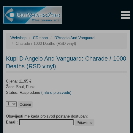
Webshop
CD shop
D'Angelo And Vanguard
Charade / 1000 Deaths (RSD vinyl)
Kupi D'Angelo And Vanguard: Charade / 1000
Deaths (RSD vinyl)
Cijena: 11,95 €
Žanr: Soul, Funk
Status: Rasprodano
(Info o proizvodu)
Ocijeni
Obavijesti me kada proizvod postane dostupan:
Email
:
Prijavi me