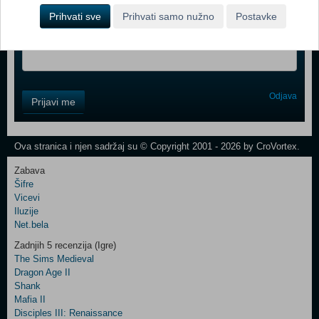
Prihvati sve
Prihvati samo nužno
Postavke
Vaš email
Control
Odjava
Prijavi me
Field
One
Newsletter
Ova stranica i njen sadržaj su © Copyright 2001 - 2026 by CroVortex.
Zabava
Šifre
Control
Vicevi
Field
Iluzije
Two
Net.bela
Newsletter
Zadnjih 5 recenzija (Igre)
The Sims Medieval
Dragon Age II
Shank
Control
Mafia II
Field
Disciples III: Renaissance
Three