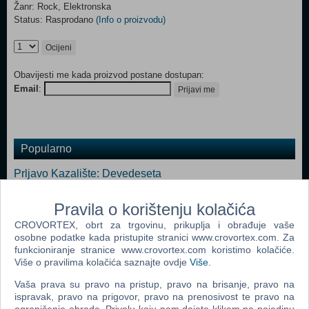
Žanr: Rock, Elektronska
Status: Rasprodano
(Info o proizvodu)
Ocijeni
Obavijesti me kada proizvod postane dostupan:
Email
:
Prijavi me
Popularno
Prljavo Kazalište: Devedeseta
Prljavo Kazalište
Pravila o korištenju kolačića
Prljavo Kazalište: Crno Bijeli Svijet
CROVORTEX, obrt za trgovinu, prikuplja i obrađuje vaše
osobne podatke kada pristupite stranici www.crovortex.com. Za
Prljavo Kazalište: Heroj Ulice
funkcioniranje stranice www.crovortex.com koristimo kolačiće.
Prljavo Kazalište: Zaustavite Zemlju
Više o pravilima kolačića saznajte ovdje
Više
.
Prljavo Kazalište: Rock Balade
Vaša prava su pravo na pristup, pravo na brisanje, pravo na
ispravak, pravo na prigovor, pravo na prenosivost te pravo na