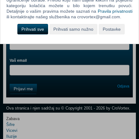
ograničenje obrade. Privolu koju nam dajete klikom na pojedinu
kategoriju kolačića možete u bilo kojem trenutku povući.
Detaljnije o vašim pravima možete saznati na
Pravila privatnosti
ili kontaktirajte našeg službenika na crovortex@gmail.com.
Webshop newsletter
Prihvati sve
Prihvati samo nužno
Postavke
Ime i prezime
Vaš email
Control
Odjava
Prijavi me
Field
One
Newsletter
Ova stranica i njen sadržaj su © Copyright 2001 - 2026 by CroVortex.
Zabava
Šifre
Control
Vicevi
Field
Iluzije